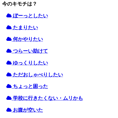
今のキモチは？
ぼーっとしたい
たまりたい
何かやりたい
つらーい
助
けて
ゆっくりしたい
ただおしゃべりしたい
ちょっと
困
った
学校
に
行
きたくない・ムリかも
お
腹
が
空
いた