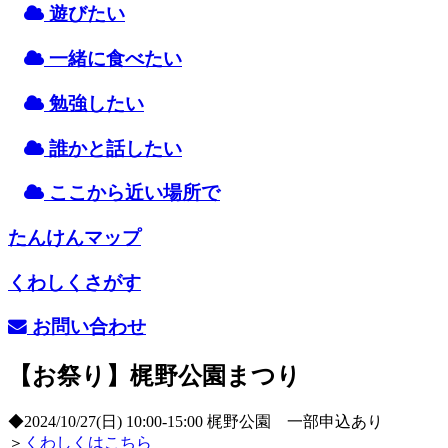
遊
びたい
一緒
に
食
べたい
勉強
したい
誰
かと
話
したい
ここから
近
い
場所
で
たんけんマップ
くわしくさがす
お
問
い
合
わせ
【お祭り】梶野公園まつり
◆2024/10/27(日) 10:00-15:00 梶野公園 一部申込あり
＞
くわしくはこちら