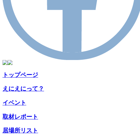
トップページ
えにえにって？
イベント
取材
レポート
居場所
リスト