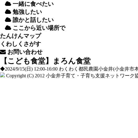
一緒
に
食
べたい
勉強
したい
誰
かと
話
したい
ここから
近
い
場所
で
たんけんマップ
くわしくさがす
お
問
い
合
わせ
【こども食堂】まろん食堂
◆2024/9/15(日) 12:00-16:00 わくわく都民農園小金井(小金
Copyright (C) 2012
小金井子育て・子育ち支援ネットワーク