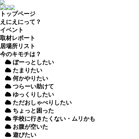
トップページ
えにえにって？
イベント
取材
レポート
居場所
リスト
今のキモチは？
ぼーっとしたい
たまりたい
何かやりたい
つらーい
助
けて
ゆっくりしたい
ただおしゃべりしたい
ちょっと
困
った
学校
に
行
きたくない・ムリかも
お
腹
が
空
いた
遊
びたい