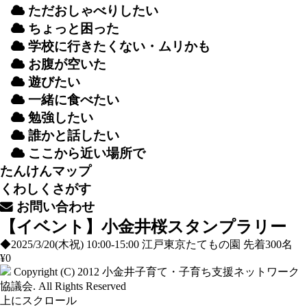
ただおしゃべりしたい
ちょっと
困
った
学校
に
行
きたくない・ムリかも
お
腹
が
空
いた
遊
びたい
一緒
に
食
べたい
勉強
したい
誰
かと
話
したい
ここから
近
い
場所
で
たんけんマップ
くわしくさがす
お
問
い
合
わせ
【イベント】小金井桜スタンプラリー
◆2025/3/20(木祝) 10:00-15:00 江戸東京たてもの園 先着300名
¥0
Copyright (C) 2012
小金井子育て・子育ち支援ネットワーク
協議会
. All Rights Reserved
上にスクロール