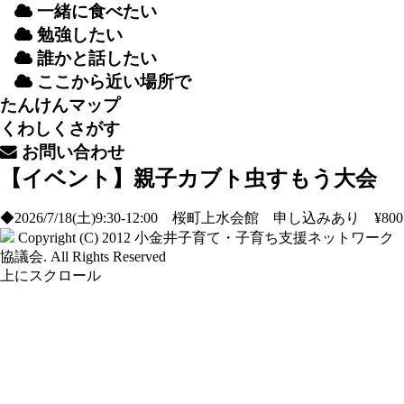
一緒
に
食
べたい
勉強
したい
誰
かと
話
したい
ここから
近
い
場所
で
たんけんマップ
くわしくさがす
お
問
い
合
わせ
【イベント】親子カブト虫すもう大会
◆2026/7/18(土)9:30-12:00 桜町上水会館 申し込みあり ¥800
Copyright (C) 2012
小金井子育て・子育ち支援ネットワーク
協議会
. All Rights Reserved
上にスクロール