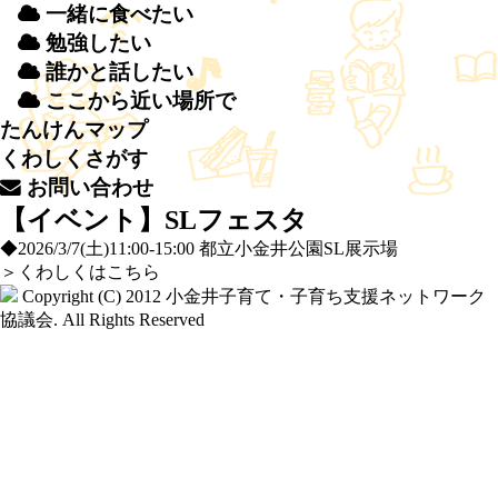
一緒
に
食
べたい
勉強
したい
誰
かと
話
したい
ここから
近
い
場所
で
たんけんマップ
くわしくさがす
お
問
い
合
わせ
【イベント】SLフェスタ
◆2026/3/7(土)11:00-15:00 都立小金井公園SL展示場
＞
くわしくはこちら
Copyright (C) 2012
小金井子育て・子育ち支援ネットワーク
協議会
. All Rights Reserved