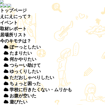
トップページ
えにえにって？
イベント
取材
レポート
居場所
リスト
今のキモチは？
ぼーっとしたい
たまりたい
何かやりたい
つらーい
助
けて
ゆっくりしたい
ただおしゃべりしたい
ちょっと
困
った
学校
に
行
きたくない・ムリかも
お
腹
が
空
いた
遊
びたい