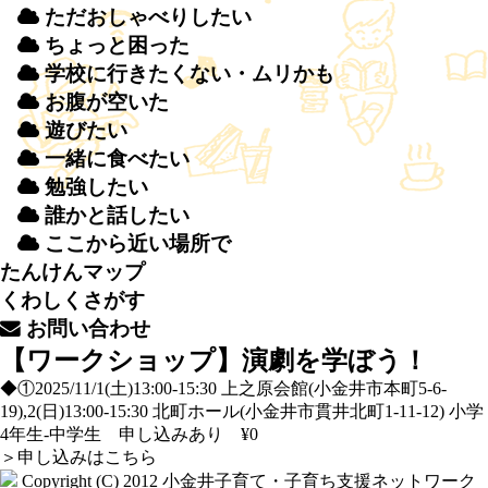
ただおしゃべりしたい
ちょっと
困
った
学校
に
行
きたくない・ムリかも
お
腹
が
空
いた
遊
びたい
一緒
に
食
べたい
勉強
したい
誰
かと
話
したい
ここから
近
い
場所
で
たんけんマップ
くわしくさがす
お
問
い
合
わせ
【ワークショップ】演劇を学ぼう！
◆①2025/11/1(土)13:00-15:30 上之原会館(小金井市本町5-6-
19),2(日)13:00-15:30 北町ホール(小金井市貫井北町1-11-12) 小学
4年生-中学生 申し込みあり ¥0
＞
申し込みはこちら
Copyright (C) 2012
小金井子育て・子育ち支援ネットワーク