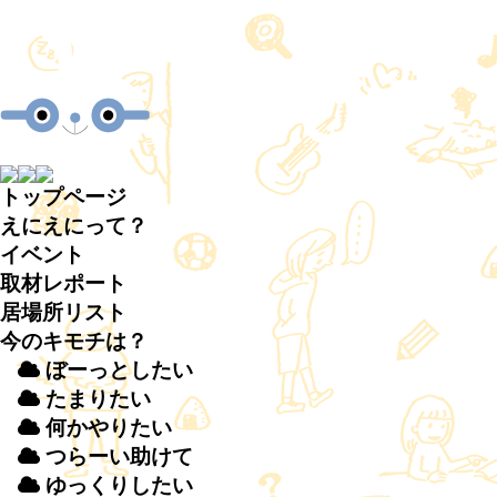
トップページ
えにえにって？
イベント
取材
レポート
居場所
リスト
今のキモチは？
ぼーっとしたい
たまりたい
何かやりたい
つらーい
助
けて
ゆっくりしたい