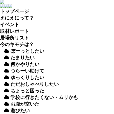
トップページ
えにえにって？
イベント
取材
レポート
居場所
リスト
今のキモチは？
ぼーっとしたい
たまりたい
何かやりたい
つらーい
助
けて
ゆっくりしたい
ただおしゃべりしたい
ちょっと
困
った
学校
に
行
きたくない・ムリかも
お
腹
が
空
いた
遊
びたい