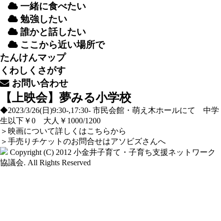
一緒
に
食
べたい
勉強
したい
誰
かと
話
したい
ここから
近
い
場所
で
たんけんマップ
くわしくさがす
お
問
い
合
わせ
【上映会】夢みる小学校
◆2023/3/26(日)9:30-,17:30- 市民会館・萌え木ホールにて 中学
生以下￥0 大人￥1000/1200
＞
映画について詳しくはこちらから
＞
手売りチケットのお問合せはアソビズさんへ
Copyright (C) 2012
小金井子育て・子育ち支援ネットワーク
協議会
. All Rights Reserved