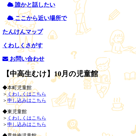
誰
かと
話
したい
ここから
近
い
場所
で
たんけんマップ
くわしくさがす
お
問
い
合
わせ
【中高生むけ】10月の児童館
◆本町児童館
＞
くわしくはこちら
＞
申し込みはこちら
◆東児童館
＞
くわしくはこちら
＞
申し込みはこちら
◆貫井南児童館