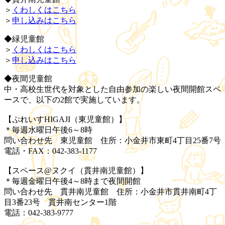
＞
くわしくはこちら
＞
申し込みはこちら
◆緑児童館
＞
くわしくはこちら
＞
申し込みはこちら
◆夜間児童館
中・高校生世代を対象とした自由参加の楽しい夜間開館スペ
ースで、以下の2館で実施しています。
【ぷれいすHIGAJI（東児童館）】
＊毎週水曜日午後6～8時
問い合わせ先 東児童館 住所：小金井市東町4丁目25番7号
電話・FAX：042-383-1177
【スペース@ヌクイ（貫井南児童館）】
＊毎週金曜日午後4～8時まで夜間開館
問い合わせ先 貫井南児童館 住所：小金井市貫井南町4丁
目3番23号 貫井南センター1階
電話：042-383-9777