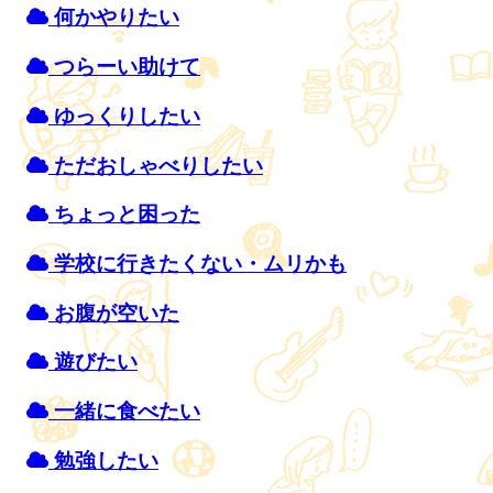
何かやりたい
つらーい
助
けて
ゆっくりしたい
ただおしゃべりしたい
ちょっと
困
った
学校
に
行
きたくない・ムリかも
お
腹
が
空
いた
遊
びたい
一緒
に
食
べたい
勉強
したい