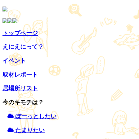
トップページ
えにえにって？
イベント
取材
レポート
居場所
リスト
今のキモチは？
ぼーっとしたい
たまりたい