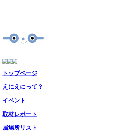
トップページ
えにえにって？
イベント
取材
レポート
居場所
リスト