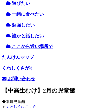
遊
びたい
一緒
に
食
べたい
勉強
したい
誰
かと
話
したい
ここから
近
い
場所
で
たんけんマップ
くわしくさがす
お
問
い
合
わせ
【中高生むけ】2月の児童館
◆本町児童館
＞
くわしくはこちら