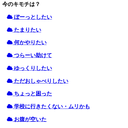
今のキモチは？
ぼーっとしたい
たまりたい
何かやりたい
つらーい
助
けて
ゆっくりしたい
ただおしゃべりしたい
ちょっと
困
った
学校
に
行
きたくない・ムリかも
お
腹
が
空
いた