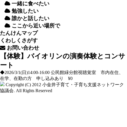
一緒
に
食
べたい
勉強
したい
誰
かと
話
したい
ここから
近
い
場所
で
たんけんマップ
くわしくさがす
お
問
い
合
わせ
【体験】バイオリンの演奏体験とコンサ
ート
◆2026/3/1(日)14:00-16:00 公民館緑分館視聴覚室 市内在住、
在学、在勤の方 申し込みあり ¥0
Copyright (C) 2012
小金井子育て・子育ち支援ネットワーク
協議会
. All Rights Reserved