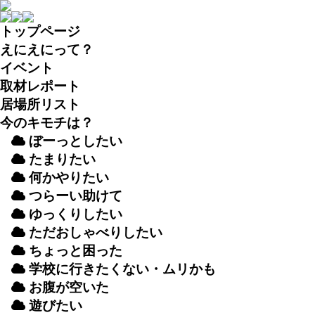
トップページ
えにえにって？
イベント
取材
レポート
居場所
リスト
今のキモチは？
ぼーっとしたい
たまりたい
何かやりたい
つらーい
助
けて
ゆっくりしたい
ただおしゃべりしたい
ちょっと
困
った
学校
に
行
きたくない・ムリかも
お
腹
が
空
いた
遊
びたい