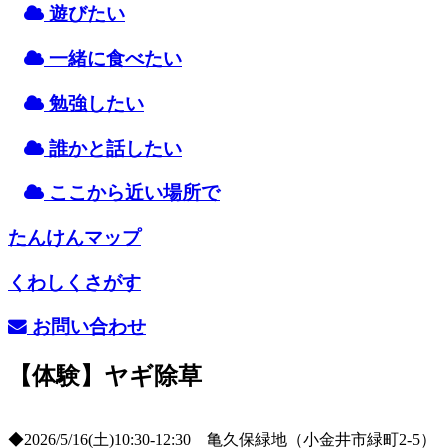
遊
びたい
一緒
に
食
べたい
勉強
したい
誰
かと
話
したい
ここから
近
い
場所
で
たんけんマップ
くわしくさがす
お
問
い
合
わせ
【体験】ヤギ除草
◆2026/5/16(土)10:30-12:30 亀久保緑地（小金井市緑町2-5）