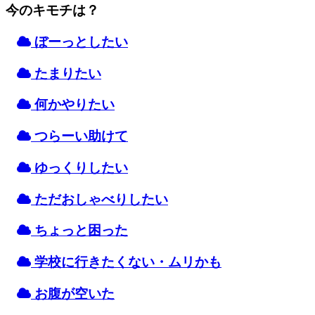
今のキモチは？
ぼーっとしたい
たまりたい
何かやりたい
つらーい
助
けて
ゆっくりしたい
ただおしゃべりしたい
ちょっと
困
った
学校
に
行
きたくない・ムリかも
お
腹
が
空
いた