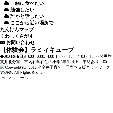
一緒
に
食
べたい
勉強
したい
誰
かと
話
したい
ここから
近
い
場所
で
たんけんマップ
くわしくさがす
お
問
い
合
わせ
【体験会】ラミィキューブ
◆2024/8/4(日)10:00-12:00,14:00-16:00、17(土)10:00-12:00 公民館
貫井北分室 市内在学在住の小学3年生以上 申込あり ¥0
Copyright (C) 2012
小金井子育て・子育ち支援ネットワーク
協議会
. All Rights Reserved
上にスクロール