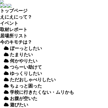
トップページ
えにえにって？
イベント
取材
レポート
居場所
リスト
今のキモチは？
ぼーっとしたい
たまりたい
何かやりたい
つらーい
助
けて
ゆっくりしたい
ただおしゃべりしたい
ちょっと
困
った
学校
に
行
きたくない・ムリかも
お
腹
が
空
いた
遊
びたい