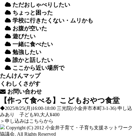
ただおしゃべりしたい
ちょっと
困
った
学校
に
行
きたくない・ムリかも
お
腹
が
空
いた
遊
びたい
一緒
に
食
べたい
勉強
したい
誰
かと
話
したい
ここから
近
い
場所
で
たんけんマップ
くわしくさがす
お
問
い
合
わせ
【作って食べる】こどもおやつ食堂
◆2025/8/25(月)16:00-18:00 三光院(小金井市本町3-1-36) 申し込
みあり 子ども¥0,大人¥400
＞
申し込みはこちらから
Copyright (C) 2012
小金井子育て・子育ち支援ネットワーク
協議会
. All Rights Reserved