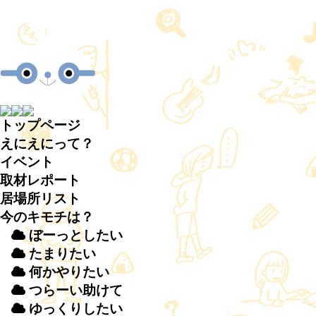
トップページ
えにえにって？
イベント
取材
レポート
居場所
リスト
今のキモチは？
ぼーっとしたい
たまりたい
何かやりたい
つらーい
助
けて
ゆっくりしたい