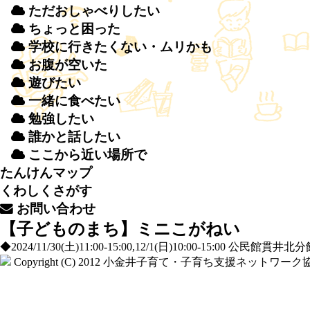
ただおしゃべりしたい
ちょっと
困
った
学校
に
行
きたくない・ムリかも
お
腹
が
空
いた
遊
びたい
一緒
に
食
べたい
勉強
したい
誰
かと
話
したい
ここから
近
い
場所
で
たんけんマップ
くわしくさがす
お
問
い
合
わせ
【子どものまち】ミニこがねい
◆2024/11/30(土)11:00-15:00,12/1(日)10:00-15:00 
Copyright (C) 2012
小金井子育て・子育ち支援ネットワーク