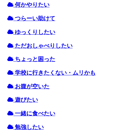
何かやりたい
つらーい
助
けて
ゆっくりしたい
ただおしゃべりしたい
ちょっと
困
った
学校
に
行
きたくない・ムリかも
お
腹
が
空
いた
遊
びたい
一緒
に
食
べたい
勉強
したい