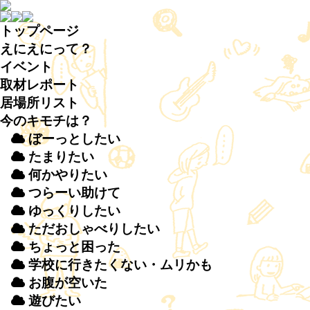
トップページ
えにえにって？
イベント
取材
レポート
居場所
リスト
今のキモチは？
ぼーっとしたい
たまりたい
何かやりたい
つらーい
助
けて
ゆっくりしたい
ただおしゃべりしたい
ちょっと
困
った
学校
に
行
きたくない・ムリかも
お
腹
が
空
いた
遊
びたい