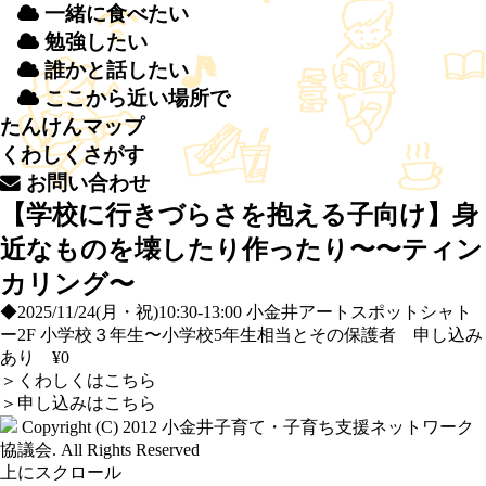
一緒
に
食
べたい
勉強
したい
誰
かと
話
したい
ここから
近
い
場所
で
たんけんマップ
くわしくさがす
お
問
い
合
わせ
【学校に行きづらさを抱える子向け】身
近なものを壊したり作ったり〜〜ティン
カリング〜
◆2025/11/24(月・祝)10:30-13:00 小金井アートスポットシャト
ー2F 小学校３年生〜小学校5年生相当とその保護者 申し込み
あり ¥0
＞
くわしくはこちら
＞
申し込みはこちら
Copyright (C) 2012
小金井子育て・子育ち支援ネットワーク
協議会
. All Rights Reserved
上にスクロール