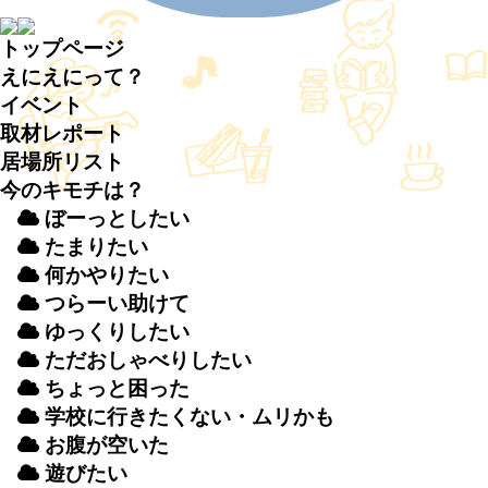
トップページ
えにえにって？
イベント
取材
レポート
居場所
リスト
今のキモチは？
ぼーっとしたい
たまりたい
何かやりたい
つらーい
助
けて
ゆっくりしたい
ただおしゃべりしたい
ちょっと
困
った
学校
に
行
きたくない・ムリかも
お
腹
が
空
いた
遊
びたい