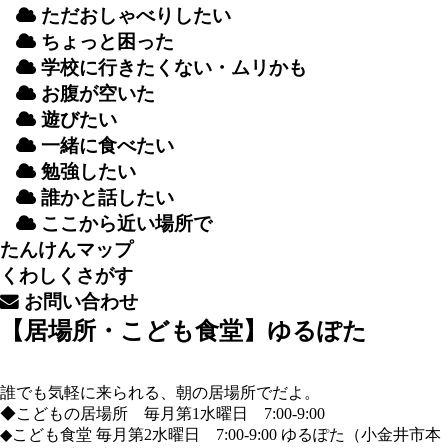
ただおしゃべりしたい
ちょっと
困
った
学校
に
行
きたくない・ムリかも
お
腹
が
空
いた
遊
びたい
一緒
に
食
べたい
勉強
したい
誰
かと
話
したい
ここから
近
い
場所
で
たんけんマップ
くわしくさがす
お
問
い
合
わせ
【居場所・こども食堂】ゆるぽた
誰でも気軽に来られる、朝の居場所でだよ。
◆こどもの居場所 毎月第1水曜日 7:00-9:00
◆こども食堂 毎月第2水曜日 7:00-9:00 ゆるぽた（小金井市本