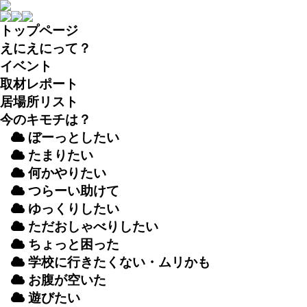
トップページ
えにえにって？
イベント
取材
レポート
居場所
リスト
今のキモチは？
ぼーっとしたい
たまりたい
何かやりたい
つらーい
助
けて
ゆっくりしたい
ただおしゃべりしたい
ちょっと
困
った
学校
に
行
きたくない・ムリかも
お
腹
が
空
いた
遊
びたい