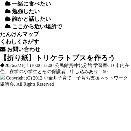
一緒
に
食
べたい
勉強
したい
誰
かと
話
したい
ここから
近
い
場所
で
たんけんマップ
くわしくさがす
お
問
い
合
わせ
【折り紙】トリケラトプスを作ろう
◆2026/2/21(土)10:00-12:00 公民館貫井北分館 学習室CD 市内在
住、在学の小学生とその保護者 申し込みあり ¥0
Copyright (C) 2012
小金井子育て・子育ち支援ネットワーク
協議会
. All Rights Reserved