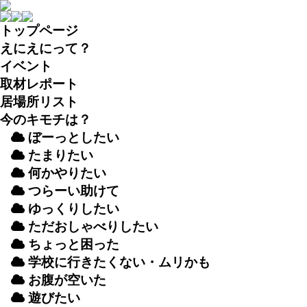
トップページ
えにえにって？
イベント
取材
レポート
居場所
リスト
今のキモチは？
ぼーっとしたい
たまりたい
何かやりたい
つらーい
助
けて
ゆっくりしたい
ただおしゃべりしたい
ちょっと
困
った
学校
に
行
きたくない・ムリかも
お
腹
が
空
いた
遊
びたい