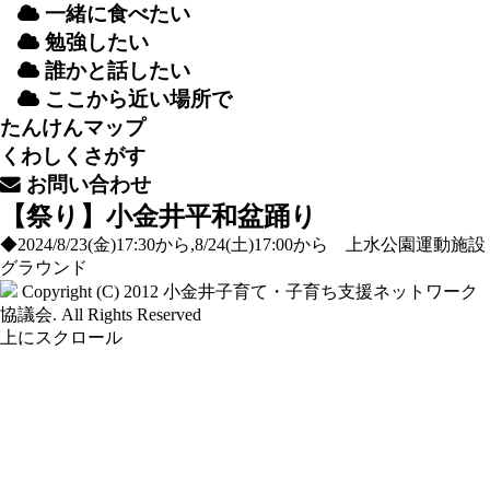
一緒
に
食
べたい
勉強
したい
誰
かと
話
したい
ここから
近
い
場所
で
たんけんマップ
くわしくさがす
お
問
い
合
わせ
【祭り】小金井平和盆踊り
◆2024/8/23(金)17:30から,8/24(土)17:00から 上水公園運動施設
グラウンド
Copyright (C) 2012
小金井子育て・子育ち支援ネットワーク
協議会
. All Rights Reserved
上にスクロール