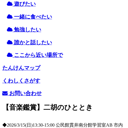
遊
びたい
一緒
に
食
べたい
勉強
したい
誰
かと
話
したい
ここから
近
い
場所
で
たんけんマップ
くわしくさがす
お
問
い
合
わせ
【音楽鑑賞】二胡のひととき
◆2026/3/15(日)13:30-15:00 公民館貫井南分館学習室AB 市内