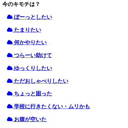
今のキモチは？
ぼーっとしたい
たまりたい
何かやりたい
つらーい
助
けて
ゆっくりしたい
ただおしゃべりしたい
ちょっと
困
った
学校
に
行
きたくない・ムリかも
お
腹
が
空
いた