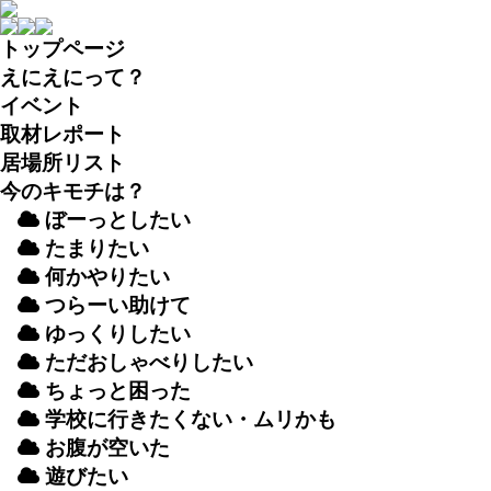
トップページ
えにえにって？
イベント
取材
レポート
居場所
リスト
今のキモチは？
ぼーっとしたい
たまりたい
何かやりたい
つらーい
助
けて
ゆっくりしたい
ただおしゃべりしたい
ちょっと
困
った
学校
に
行
きたくない・ムリかも
お
腹
が
空
いた
遊
びたい