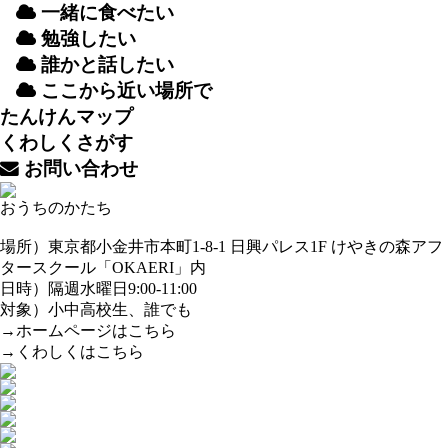
一緒
に
食
べたい
勉強
したい
誰
かと
話
したい
ここから
近
い
場所
で
たんけんマップ
くわしくさがす
お
問
い
合
わせ
おうちのかたち
場所）東京都小金井市本町1-8-1 日興パレス1F けやきの森アフ
タースクール「OKAERI」内
日時）隔週水曜日9:00-11:00
対象）小中高校生、誰でも
→ホームページはこちら
→くわしくはこちら