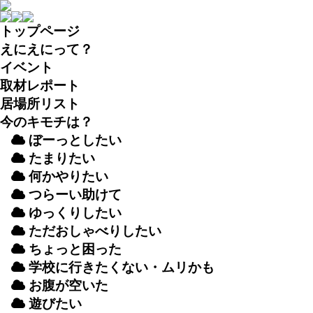
トップページ
えにえにって？
イベント
取材
レポート
居場所
リスト
今のキモチは？
ぼーっとしたい
たまりたい
何かやりたい
つらーい
助
けて
ゆっくりしたい
ただおしゃべりしたい
ちょっと
困
った
学校
に
行
きたくない・ムリかも
お
腹
が
空
いた
遊
びたい