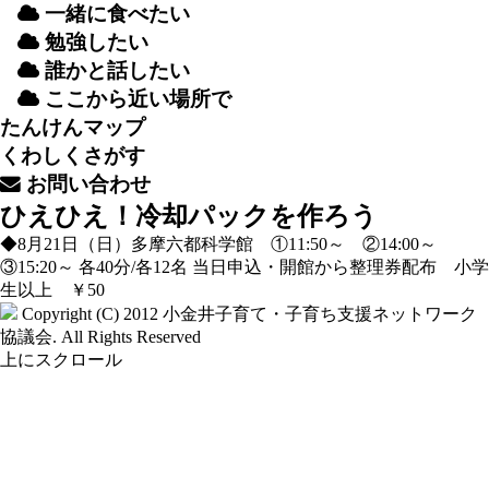
一緒
に
食
べたい
勉強
したい
誰
かと
話
したい
ここから
近
い
場所
で
たんけんマップ
くわしくさがす
お
問
い
合
わせ
ひえひえ！冷却パックを作ろう
◆8月21日（日）多摩六都科学館 ①11:50～ ②14:00～
③15:20～ 各40分/各12名 当日申込・開館から整理券配布 小学
生以上 ￥50
Copyright (C) 2012
小金井子育て・子育ち支援ネットワーク
協議会
. All Rights Reserved
上にスクロール