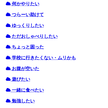
何かやりたい
つらーい
助
けて
ゆっくりしたい
ただおしゃべりしたい
ちょっと
困
った
学校
に
行
きたくない・ムリかも
お
腹
が
空
いた
遊
びたい
一緒
に
食
べたい
勉強
したい