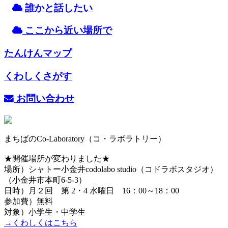
誰
かと
話
したい
ここから
近
い
場所
で
たんけんマップ
くわしくさがす
お
問
い
合
わせ
まちばのCo-Laboratory（コ・ラボラトリー）
★開催場所が変わりました★
場所）シャトー小金井codolabo studio（コドラボスタジオ）
（小金井市本町6-5-3）
日時）月２回 第 2・4 水曜日 16：00～18：00
参加費）無料
対象）小学生・中学生
→くわしくはこちら