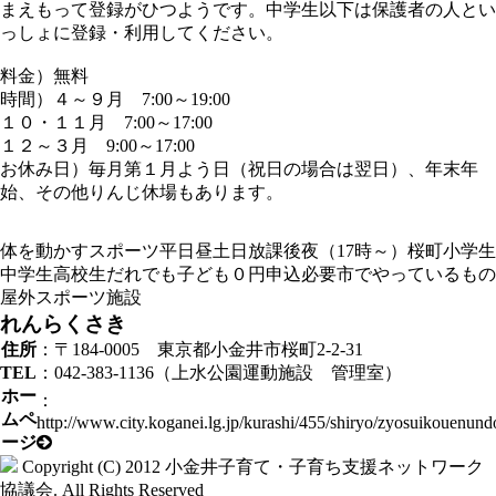
まえもって登録がひつようです。中学生以下は保護者の人とい
っしょに登録・利用してください。
料金）無料
時間）４～９月 7:00～19:00
１０・１１月 7:00～17:00
１２～３月 9:00～17:00
お休み日）毎月第１月よう日（祝日の場合は翌日）、年末年
始、その他りんじ休場もあります。
体を動かす
スポーツ
平日昼
土日
放課後
夜（17時～）
桜町
小学生
中学生
高校生
だれでも
子ども０円
申込必要
市でやっているもの
屋外
スポーツ施設
れんらくさき
住所
：〒184-0005 東京都小金井市桜町2-2-31
TEL
：042-383-1136（上水公園運動施設 管理室）
ホー
：
ムペ
http://www.city.koganei.lg.jp/kurashi/455/shiryo/zyosuikouenund
ージ
Copyright (C) 2012
小金井子育て・子育ち支援ネットワーク
協議会
. All Rights Reserved