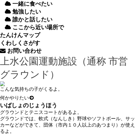
一緒
に
食
べたい
勉強
したい
誰
かと
話
したい
ここから
近
い
場所
で
たんけんマップ
くわしくさがす
お
問
い
合
わせ
上水公園運動施設（通称 市営
グラウンド）
こんな気持ちの子がくるよ。
何
かやりた
い
いばしょのじょうほう
グラウンドとテニスコートがあるよ。
グラウンドでは、軟式（なんしき）野球やソフトボール、サッ
カーなどができて、団体（市内１０人以上のあつまり）が使え
るよ。