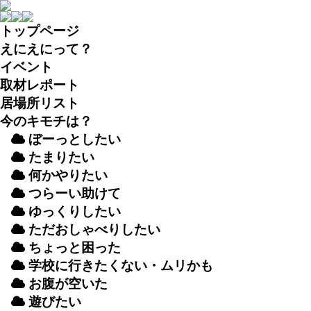
トップページ
えにえにって？
イベント
取材
レポート
居場所
リスト
今のキモチは？
ぼーっとしたい
たまりたい
何かやりたい
つらーい
助
けて
ゆっくりしたい
ただおしゃべりしたい
ちょっと
困
った
学校
に
行
きたくない・ムリかも
お
腹
が
空
いた
遊
びたい