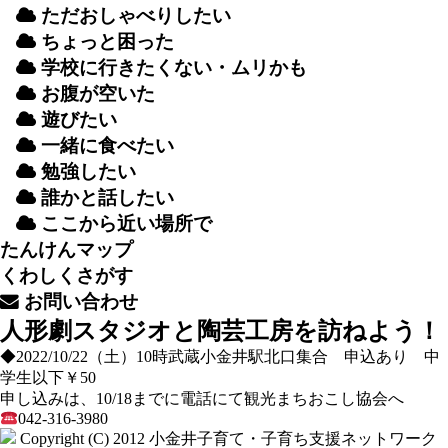
ただおしゃべりしたい
ちょっと
困
った
学校
に
行
きたくない・ムリかも
お
腹
が
空
いた
遊
びたい
一緒
に
食
べたい
勉強
したい
誰
かと
話
したい
ここから
近
い
場所
で
たんけんマップ
くわしくさがす
お
問
い
合
わせ
人形劇スタジオと陶芸工房を訪ねよう！
◆2022/10/22（土）10時武蔵小金井駅北口集合 申込あり 中
学生以下￥50
申し込みは、10/18までに電話にて観光まちおこし協会へ
042-316-3980
Copyright (C) 2012
小金井子育て・子育ち支援ネットワーク