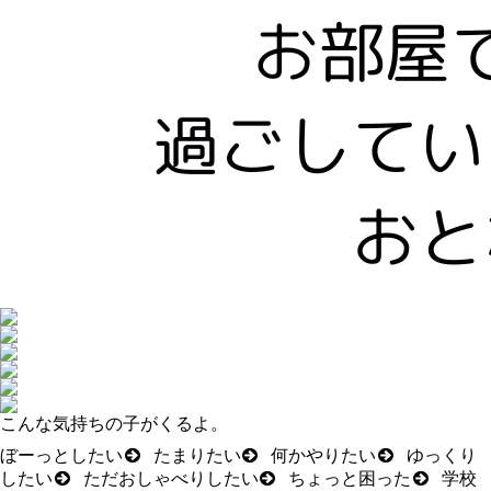
こんな気持ちの子がくるよ。
ぼーっとした
い
たまりた
い
何
かやりた
い
ゆっくり
した
い
ただおしゃべりした
い
ちょっと
困
っ
た
学校