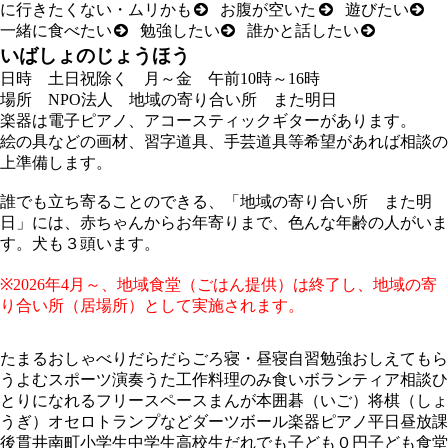
に
行
きたくない・ムリか
も
お
腹
が
空
い
た
遊
びた
い
一緒
に
食
べた
い
勉強
した
い
誰
かと
話
した
い
いばしょのじょうほう
日時 土日祝除く 月～金 午前10時～16時
場所 NPO法人 地域の寄り合い所 また明日
楽器は電子ピアノ、アコースティックギターがあります。
絵の具などの画材、習字道具、手芸道具等希望があれば相談の
上準備します。
誰でも立ち寄ることのできる、「地域の寄り合い所 また明
日」には、赤ちゃんからお年寄りまで、色んな年齢の人がいま
す。犬も３頭います。
※2026年4月～、地域食堂（ごはん提供）は終了し、地域の寄
り合い所（居場所）として実施されます。
たまる
おしゃべり
だらだら
ごろ寝・昼寝
自習
勉強おしえてもら
う
よむ
スポーツ
演奏
うた
工作
料理
のみ食い
ボランティア
相談
ひ
とりになれる
フリースペース
まんが
本
囲碁（いご）
将棋（しょ
うぎ）
オセロ
トランプなど
ダーツ
ボール
楽器
ピアノ
平日昼
放課
後
貫井南町
小学生
中学生
高校生
だれでも
子ども０円
子ども食堂