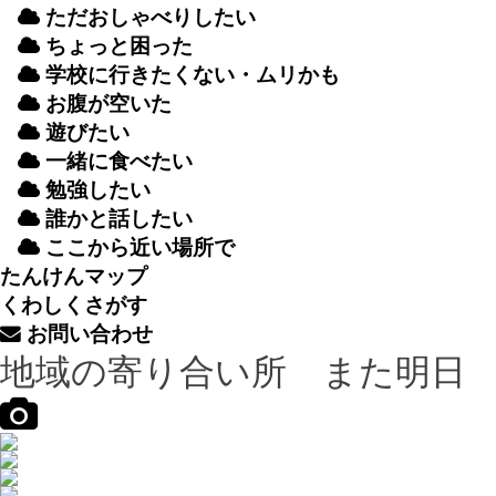
ただおしゃべりしたい
ちょっと
困
った
学校
に
行
きたくない・ムリかも
お
腹
が
空
いた
遊
びたい
一緒
に
食
べたい
勉強
したい
誰
かと
話
したい
ここから
近
い
場所
で
たんけんマップ
くわしくさがす
お
問
い
合
わせ
地域の寄り合い所 また明日