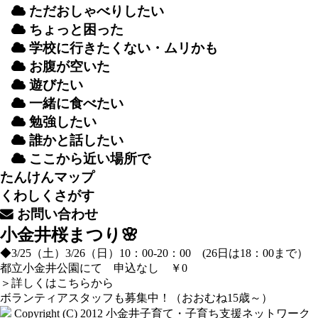
ただおしゃべりしたい
ちょっと
困
った
学校
に
行
きたくない・ムリかも
お
腹
が
空
いた
遊
びたい
一緒
に
食
べたい
勉強
したい
誰
かと
話
したい
ここから
近
い
場所
で
たんけんマップ
くわしくさがす
お
問
い
合
わせ
小金井桜まつり🌸
◆3/25（土）3/26（日）10：00-20：00 (26日は18：00まで）
都立小金井公園にて 申込なし ￥0
＞
詳しくはこちらから
ボランティアスタッフも募集中！（おおむね15歳～）
Copyright (C) 2012
小金井子育て・子育ち支援ネットワーク