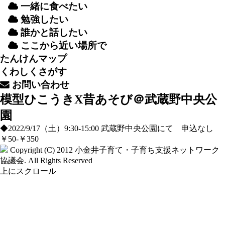
一緒
に
食
べたい
勉強
したい
誰
かと
話
したい
ここから
近
い
場所
で
たんけんマップ
くわしくさがす
お
問
い
合
わせ
模型ひこうきX昔あそび＠武蔵野中央公
園
◆2022/9/17（土）9:30-15:00 武蔵野中央公園にて 申込なし
￥50-￥350
Copyright (C) 2012
小金井子育て・子育ち支援ネットワーク
協議会
. All Rights Reserved
上にスクロール