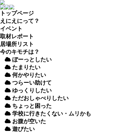
トップページ
えにえにって？
イベント
取材
レポート
居場所
リスト
今のキモチは？
ぼーっとしたい
たまりたい
何かやりたい
つらーい
助
けて
ゆっくりしたい
ただおしゃべりしたい
ちょっと
困
った
学校
に
行
きたくない・ムリかも
お
腹
が
空
いた
遊
びたい