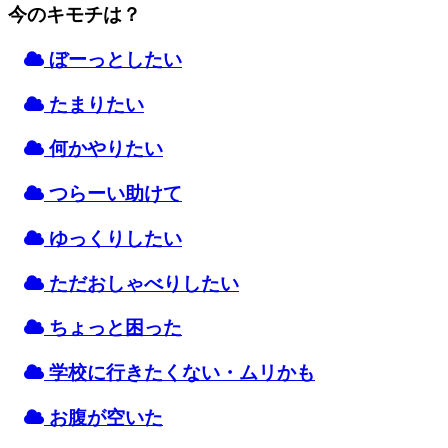
今のキモチは？
ぼーっとしたい
たまりたい
何かやりたい
つらーい
助
けて
ゆっくりしたい
ただおしゃべりしたい
ちょっと
困
った
学校
に
行
きたくない・ムリかも
お
腹
が
空
いた