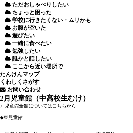
ただおしゃべりしたい
ちょっと
困
った
学校
に
行
きたくない・ムリかも
お
腹
が
空
いた
遊
びたい
一緒
に
食
べたい
勉強
したい
誰
かと
話
したい
ここから
近
い
場所
で
たんけんマップ
くわしくさがす
お
問
い
合
わせ
2月児童館（中高校生むけ）
〉児童館全館についてはこちらから
◆東児童館