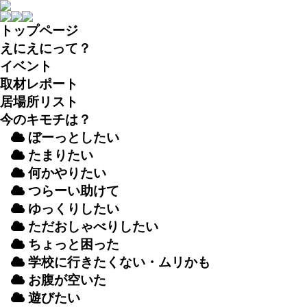
トップページ
えにえにって？
イベント
取材
レポート
居場所
リスト
今のキモチは？
ぼーっとしたい
たまりたい
何かやりたい
つらーい
助
けて
ゆっくりしたい
ただおしゃべりしたい
ちょっと
困
った
学校
に
行
きたくない・ムリかも
お
腹
が
空
いた
遊
びたい