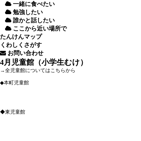
一緒
に
食
べたい
勉強
したい
誰
かと
話
したい
ここから
近
い
場所
で
たんけんマップ
くわしくさがす
お
問
い
合
わせ
4月児童館（小学生むけ）
→全児童館についてはこちらから
◆本町児童館
◆東児童館