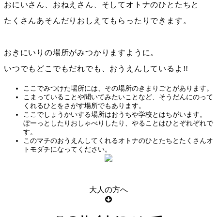
おにいさん、おねえさん、そしてオトナのひとたちと
たくさんあそんだりおしえてもらったりできます。
おきにいりの
場所
がみつかりますように。
いつでもどこでもだれでも、おうえんしているよ!!
ここでみつけた
場所
には、その
場所
の
きまりごと
があります。
こまっていることや
聞
いてみたいことなど、
そうだんにのって
くれるひと
をさがす
場所
でもあります。
ここでしょうかいする
場所
はおうちや
学校
とはちがいます。
ぼーっ
としたり
おしゃべり
したり、やることはひとぞれぞれで
す。
このマチの
おうえんしてくれるオトナ
のひとたちとたくさんオ
トモダチになってください。
大人の方へ