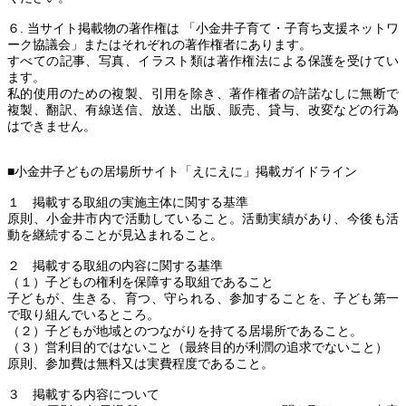
６. 当サイト掲載物の著作権は 「小金井子育て・子育ち支援ネットワ
ーク協議会」またはそれぞれの著作権者にあります。
すべての記事、写真、イラスト類は著作権法による保護を受けてい
ます。
私的使用のための複製、引用を除き、著作権者の許諾なしに無断で
複製、翻訳、有線送信、放送、出版、販売、貸与、改変などの行為
はできません。
■小金井子どもの居場所サイト「えにえに」掲載ガイドライン
１ 掲載する取組の実施主体に関する基準
原則、小金井市内で活動していること。活動実績があり、今後も活
動を継続することが見込まれること。
２ 掲載する取組の内容に関する基準
（１）子どもの権利を保障する取組であること
子どもが、生きる、育つ、守られる、参加することを、子ども第一
で取り組んでいるところ。
（２）子どもが地域とのつながりを持てる居場所であること。
（３）営利目的ではないこと（最終目的が利潤の追求でないこと）
原則、参加費は無料又は実費程度であること。
３ 掲載する内容について