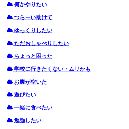
何かやりたい
つらーい
助
けて
ゆっくりしたい
ただおしゃべりしたい
ちょっと
困
った
学校
に
行
きたくない・ムリかも
お
腹
が
空
いた
遊
びたい
一緒
に
食
べたい
勉強
したい