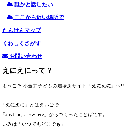
誰
かと
話
したい
ここから
近
い
場所
で
たんけんマップ
くわしくさがす
お
問
い
合
わせ
えにえにって？
ようこそ 小金井子どもの居場所サイト「
えにえに
」ヘ!!
「
えにえに
」とはえいごで
「
any
time
,
any
where
」からつくったことばです。
いみは「いつでもどこでも」。