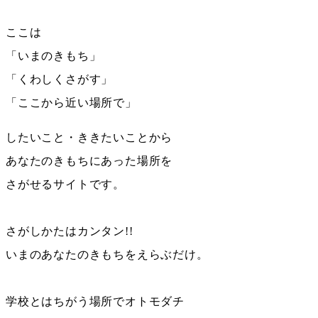
ここは
「
いまのきもち
」
「
くわしくさがす
」
「
ここから近い
場所
で
」
したい
こと・
ききたい
ことから
あなたのきもちにあった
場所
を
さがせるサイトです。
さがしかたはカンタン!!
いまのあなたの
きもちをえらぶ
だけ。
学校
とはちがう
場所
でオトモダチ