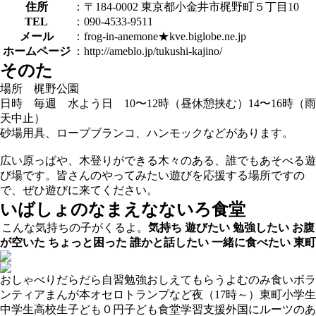
住所
：〒184-0002 東京都小金井市梶野町５丁目10
TEL
：090-4533-9511
メール
：frog-in-anemone★kve.biglobe.ne.jp
ホームページ
：http://ameblo.jp/tukushi-kajino/
そのた
場所 梶野公園
日時 毎週 水よう日 10〜12時（昼休憩挟む）14〜16時（雨
天中止）
砂場用具、ロープブランコ、ハンモックなどがあります。
広い原っぱや、木登りができる木々のある、誰でもあそべる遊
び場です。皆さんのやってみたい遊びを応援する場所ですの
で、ぜひ遊びに来てください。
いばしょのなまえ
なないろ食堂
こんな気持ちの子がくるよ。
気持ち
遊びたい
勉強したい
お腹
が空いた
ちょっと困った
誰かと話したい
一緒に食べたい
東町
おしゃべり
だらだら
自習
勉強おしえてもらう
よむ
のみ食い
ボラ
ンティア
まんが
本
オセロ
トランプなど
夜（17時～）
東町
小学生
中学生
高校生
子ども０円
子ども食堂
学習支援
外国にルーツのあ