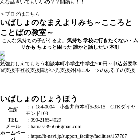
んな話きいてもいいの？？闇鍋も！！
＞ブログはこちら
いばしょのなまえ
よりみち～こころと
ことばの教室～
こんな気持ちの子がくるよ。
気持ち
学校に行きたくない・ム
リかも
ちょっと困った
誰かと話したい
本町
勉強おしえてもらう
相談
本町
小学生
中学生
500円～
申込必要
学
習支援
不登校支援
障がい児支援
外国にルーツのある子の支援
いばしょのじょうほう
：〒184-0004 小金井市本町5-38-15 CTKダイヤ
住所
モンド103
TEL
：090-2165-4029
メール
：haruasa3956★gmail.com
ホームペー
：https://h-navi.jp/support_facility/facilities/157767
ジ