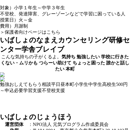
対象）小学１年生～中学３年生
不登校、発達障害、グレーゾーンなどで学習に困っている人
授業日）火～金
費用）月謝制
＞保護者向けページはこちら
いばしょのなまえ
カウンセリング研修セ
ンター学舎ブレイブ
こんな気持ちの子がくるよ。
気持ち
勉強したい
学校に行きた
くない・ムリかも
つらーい助けて
ちょっと困った
誰かと話し
たい
本町
勉強おしえてもらう
相談
平日昼
本町
小学生
中学生
高校生
500円
～
申込必要
学習支援
不登校支援
いばしょのじょうほう
運営団体
：NPO法人 元気プログラム作成委員会