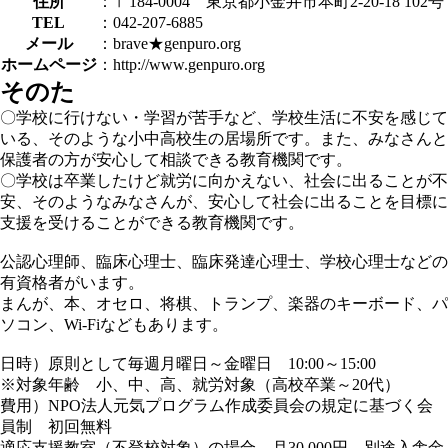
住所
：〒184-0004 東京都小金井市本町2-20-18 102号
TEL
：042-207-6885
メール
：brave★genpuro.org
ホームページ
：http://www.genpuro.org
そのた
〇学校に行けない・学習が苦手など、学校生活に不安を感じて
いる、そのような小中高校生の居場所です。また、みなさんと
保護者の方が安心して相談できる教育機関です。
〇学校は卒業したけど就労に向かえない、社会に出ることが不
安、そのようなみなさんが、安心して社会に出ることを目標に
支援を受けることができる教育機関です。
公認心理師、臨床心理士、臨床発達心理士、学校心理士などの
有資格者がいます。
まんが、本、オセロ、将棋、トランプ、楽器のキーボード、パ
ソコン、Wi-Fiなどもあります。
日時）原則として毎週月曜日～金曜日 10:00～15:00
※対象年齢 小、中、高、就労対象（高校卒業～20代）
費用）NPO法人元気プログラム作成委員会の規定に基づく会
員制 初回無料
適応支援教室（不登校対象）の場合 月30,000円 別途入舎金