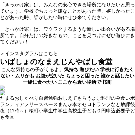
「きっかけ家」は、みんなの安心できる場所になりたいと思っ
ています。学校でちょっと嫌なことがあった時、嬉しかったこ
とがあった時、話がしたい時にぜひ来てください。
「きっかけ家」は、ワクワクするような新しい出会いがある場
所です。自分だけの好きなもの、ことを見つけにぜひ遊びにき
てください！
＞インスタグラムはこちら
いばしょのなまえ
じんやばし食堂
こんな気持ちの子がくるよ。
気持ち
遊びたい
学校に行きたく
ない・ムリかも
お腹が空いた
ちょっと困った
誰かと話したい
一緒に食べたい
ここから近い場所で
桜町
たまる
おしゃべり
自習
勉強おしえてもらう
よむ
料理
のみ食い
ボ
ランティア
フリースペース
まんが
本
オセロ
トランプなど
放課後
夜（17時～）
桜町
小学生
中学生
高校生
子ども０円
申込必要
子ど
も食堂