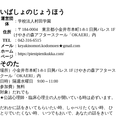
いばしょのじょうほう
運営団
：学校法人村田学園
体
：〒184-0004 東京都小金井市本町1-8-1 日興パレス 1F
住所
けやきの森アフタースクール「OKAERI」内
TEL
：042-316-6515
メール
：keyakinomori.kodomoen★gmail.com
ホーム
：https://pienipienikukka.com/
ページ
そのた
場所）小金井市本町1-8-1 日興パレス 1F けやきの森アフタース
クール「OKAERI」内
日時）隔週水曜日 9:00～11:00
参加費）無料
対象）だれでも
★公認心理師・臨床心理士の人が開いている時は必ずいます。
だれかに話をきいてもらいたい時、しゃべりたくない時、 ひ
とりでいたくない時、 いつでもおいで、あなたの話をきいて