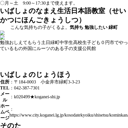
〇月～土 9:00～17:30まで使えます。
いばしょのなまえ
生活日本語教室（せい
かつにほんごきょうしつ）
こんな気持ちの子がくるよ。
気持ち
勉強したい
緑町
勉強おしえてもらう
土日
緑町
中学生
高校生
子ども０円
市でやっ
ているもの
外国にルーツのある子の支援
公民館
いばしょのじょうほう
住所
：〒184-0003 小金井市緑町3-3-23
TEL
：042-387-7301
メー
：k020499★koganei-shi.jp
ル
ホー
：
ムペ
https://www.city.koganei.lg.jp/kosodatekyoiku/shisetsu/kominka
ージ
そのた