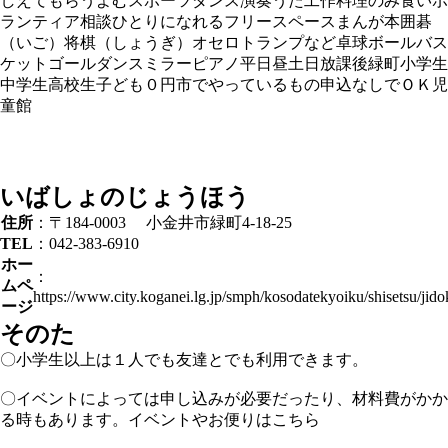
しえてもらう
よむ
スポーツ
ダンス
演奏
うた
工作
料理
のみ食い
ボ
ランティア
相談
ひとりになれる
フリースペース
まんが
本
囲碁
（いご）
将棋（しょうぎ）
オセロ
トランプなど
卓球
ボール
バス
ケットゴール
ダンスミラー
ピアノ
平日昼
土日
放課後
緑町
小学生
中学生
高校生
子ども０円
市でやっているもの
申込なしでＯＫ
児
童館
いばしょのじょうほう
住所
：〒184-0003 小金井市緑町4-18-25
TEL
：042-383-6910
ホー
：
ムペ
https://www.city.koganei.lg.jp/smph/kosodatekyoiku/shisetsu/jid
ージ
そのた
〇小学生以上は１人でも友達とでも利用できます。
〇イベントによっては申し込みが必要だったり、材料費がかか
る時もあります。イベントやお便りは
こちら