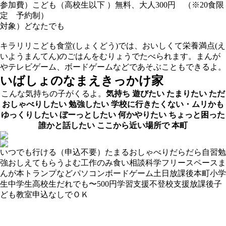
参加費）こども（高校生以下 ）無料、大人300円 （※20食限
定 予約制）
対象）どなたでも
キラリリこども食堂(しょくどう)では、おいしくて栄養満点(え
いようまんてん)のごはんをむりょうでたべられます。まんが
やテレビゲーム、ボードゲームなどであそぶこともできるよ。
いばしょのなまえ
きっかけ家
こんな気持ちの子がくるよ。
気持ち
遊びたい
たまりたい
ただ
おしゃべりしたい
勉強したい
学校に行きたくない・ムリかも
ゆっくりしたい
ぼーっとしたい
何かやりたい
ちょっと困った
誰かと話したい
ここから近い場所で
本町
いつでも行ける（申込不要）
たまる
おしゃべり
だらだら
自習
勉
強おしえてもらう
よむ
工作
のみ食い
相談
科学
フリースペース
ま
んが
本
トランプなど
パソコン
ボードゲーム
土日
放課後
本町
小学
生
中学生
高校生
だれでも
〜500円
学習支援
不登校支援
放課後子
ども教室
申込なしでＯＫ