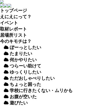
トップページ
えにえにって？
イベント
取材
レポート
居場所
リスト
今のキモチは？
ぼーっとしたい
たまりたい
何かやりたい
つらーい
助
けて
ゆっくりしたい
ただおしゃべりしたい
ちょっと
困
った
学校
に
行
きたくない・ムリかも
お
腹
が
空
いた
遊
びたい