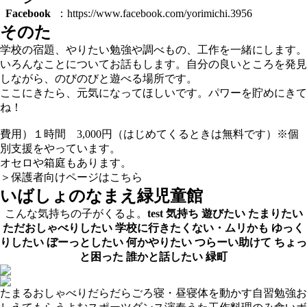
Facebook
：https://www.facebook.com/yorimichi.3956
そのた
学校の宿題、やりたい勉強や調べもの、工作を一緒にします。
いろんなことについてお話もします。自分の良いところを発見
しながら、のびのびと遊べる場所です。
ここにきたら、元気になってほしいです。パワーを貯めにきて
ね！
費用）１時間 3,000円（はじめてくるときは無料です）※個
別支援をやっています。
オセロや箱庭もあります。
＞保護者向けページはこちら
いばしょのなまえ
緑児童館
こんな気持ちの子がくるよ。
test
気持ち
遊びたい
たまりたい
ただおしゃべりしたい
学校に行きたくない・ムリかも
ゆっく
りしたい
ぼーっとしたい
何かやりたい
つらーい助けて
ちょっ
と困った
誰かと話したい
緑町
たまる
おしゃべり
だらだら
ごろ寝・昼寝
体を動かす
自習
勉強お