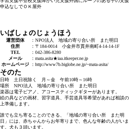
学習支援
不登校支援
障がい児支援
外国にルーツのある子の支援
申込なしでＯＫ
屋外
いばしょのじょうほう
運営団体
：NPO法人 地域の寄り合い所 また明日
住所
：〒184-0014 小金井市貫井南町4-14-14-1F
TEL
：042-386-8280
メール
：mata.asita★iaa.itkeeper.ne.jp
ホームページ
：http://www7b.biglobe.ne.jp/~mata-asita/
そのた
日時 土日祝除く 月～金 午前10時～16時
場所 NPO法人 地域の寄り合い所 また明日
楽器は電子ピアノ、アコースティックギターがあります。
絵の具などの画材、習字道具、手芸道具等希望があれば相談の
上準備します。
誰でも立ち寄ることのできる、「地域の寄り合い所 また明
日」には、赤ちゃんからお年寄りまで、色んな年齢の人がいま
す。犬も３頭います。