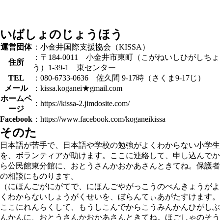
いばしょのじょうほう
運営団体
：小金井国際支援協会（KISSA）
：〒184-0011 小金井市東町（こがねいしひがしちょ
住所
う）1-39-1 東センター
TEL
：080-6733-0636 佐久間 9-17時（さくま9-17じ）
メール
：kissa.koganei★gmail.com
ホームペ
：https://kissa-2.jimdosite.com/
ージ
Facebook
：https://www.facebook.com/koganeikissa
そのた
日本語が苦手で、日本語や学校の勉強がよくわからない小学生
を、ボランティアが助けます。ここに連絡して、申し込んでか
ら公民館東分館に、おとうさんかおかあさんときてね。保護者
の相談にものります。
（にほんごがにがてで、にほんごやがっこうのべんきょうがよ
くわからないしょうがくせいを、ぼらんてぃあがたすけます。
ここにれんらくして、もうしこんでからこうみんかんひがしぶ
んかんに、おとうさんかおかあさんときてね。ほごしゃのそう