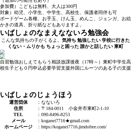
（追加の可能性もあり）
参加費）こどもは無料、大人は300円
対象）幼児、小学生、中学生、高校生、保護者同伴も可
ボードゲーム各種、お手玉、けん玉、めんこ、ジェンガ、お絵
かきの道具、折り紙などもありますよ。
いばしょのなまえ
なないろ勉強会
こんな気持ちの子がくるよ。
気持ち
勉強したい
学校に行きた
くない・ムリかも
ちょっと困った
誰かと話したい
東町
自習
勉強おしえてもらう
相談
放課後
夜（17時～）
東町
中学生
高
校生
子ども０円
申込必要
学習支援
外国にルーツのある子の支援
いばしょのじょうほう
運営団体
：なないろ
住所
：〒184-0011 小金井市東町2-1-10
TEL
：090-8496-8253
メール
：koganei7716★gmail.com
ホームページ
：https://koganei7716.jimdofree.com/