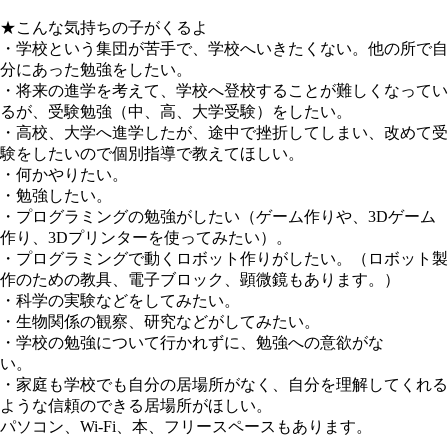
★こんな気持ちの子がくるよ
・学校という集団が苦手で、学校へいきたくない。他の所で自
分にあった勉強をしたい。
・将来の進学を考えて、学校へ登校することが難しくなってい
るが、受験勉強（中、高、大学受験）をしたい。
・高校、大学へ進学したが、途中で挫折してしまい、改めて受
験をしたいので個別指導で教えてほしい。
・何かやりたい。
・勉強したい。
・プログラミングの勉強がしたい（ゲーム作りや、3Dゲーム
作り、3Dプリンターを使ってみたい）。
・プログラミングで動くロボット作りがしたい。（ロボット製
作のための教具、電子ブロック、顕微鏡もあります。）
・科学の実験などをしてみたい。
・生物関係の観察、研究などがしてみたい。
・学校の勉強について行かれずに、勉強への意欲がな
い。
・家庭も学校でも自分の居場所がなく、自分を理解してくれる
ような信頼のできる居場所がほしい。
パソコン、Wi-Fi、本、フリースペースもあります。