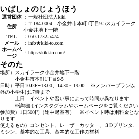
いばしょのじょうほう
運営団体
：一般社団法人kiki
：〒184-0004 小金井市本町1丁目9-5スカイラーク
住所
小金井地下一階
TEL
：050-1732-5474
メール
：info★kiki-to.com
ホームペ
：https://kiki-to.com/
ージ
そのた
場所）スカイラーク小金井地下一階
小金井市本町1丁目9-5
日時）平日10:00〜13:00、14:30～19:00 ※メンバープラン以
外の小学生は17時まで
土日 イベントや習い事によって時間が異なります
※詳細はインスタグラムやホームページをご覧ください
参加費）1日500円（途中退室有） ※イベント時は別料金とな
ります
使えるもの）コンセント、レーザーカッター、３Dプリンタ、
ミシン、基本的な工具、基本的な工作の材料