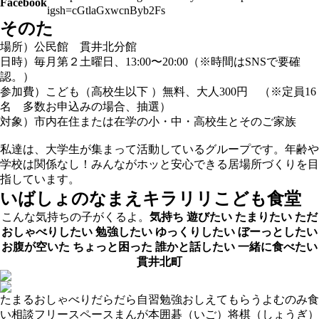
Facebook
igsh=cGtlaGxwcnByb2Fs
そのた
場所）公民館 貫井北分館
日時）毎月第２土曜日、13:00〜20:00（※時間はSNSで要確
認。）
参加費）こども（高校生以下 ）無料、大人300円 （※定員16
名 多数お申込みの場合、抽選）
対象）市内在住または在学の小・中・高校生とそのご家族
私達は、大学生が集まって活動しているグループです。年齢や
学校は関係なし！みんながホッと安心できる居場所づくりを目
指しています。
いばしょのなまえ
キラリリこども食堂
こんな気持ちの子がくるよ。
気持ち
遊びたい
たまりたい
ただ
おしゃべりしたい
勉強したい
ゆっくりしたい
ぼーっとしたい
お腹が空いた
ちょっと困った
誰かと話したい
一緒に食べたい
貫井北町
たまる
おしゃべり
だらだら
自習
勉強おしえてもらう
よむ
のみ食
い
相談
フリースペース
まんが
本
囲碁（いご）
将棋（しょうぎ）