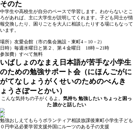
そのた
中学生や高校生が自分のペースで学習します。わからないとこ
ろがあれば、主に大学生が説明してくれます。子ども同士が情
報交換したり、困りごとを大人に相談したりする場にもなって
います。
場所）友愛会館（市の集会施設・東町4－10－2）
日時）毎週水曜日と第２、第４金曜日 18時～21時
参加費）すべて無料
いばしょのなまえ
日本語が苦手な小学生
のための勉強サポート会（にほんごがに
がてなしょうがくせいのためのべんき
ょうさぽーとかい）
こんな気持ちの子がくるよ。
気持ち
勉強したい
ちょっと困っ
た
誰かと話したい
勉強おしえてもらう
ボランティア
相談
放課後
東町
小学生
子ども
０円
申込必要
学習支援
外国にルーツのある子の支援