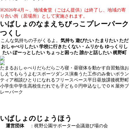
※2026年4月～、地域食堂（ごはん提供）は終了し、地域の寄
り合い所（居場所）として実施されます。
いばしょのなまえ
ちびっこプレーパーク
つくし
こんな気持ちの子がくるよ。
気持ち
遊びたい
たまりたい
ただ
おしゃべりしたい
学校に行きたくない・ムリかも
ゆっくりし
たい
ぼーっとしたい
ちょっと困った
誰かと話したい
梶野町
たまる
おしゃべり
だらだら
ごろ寝・昼寝
体を動かす
自習
勉強お
しえてもらう
よむ
スポーツ
ダンス
演奏
うた
工作
のみ食い
ボラン
ティア
相談
ひとりになれる
フリースペース
平日昼
放課後
梶野町
小学生
中学生
高校生
だれでも
子ども０円
申込なしでＯＫ
屋外
プ
レーパーク
いばしょのじょうほう
運営団体
：梶野公園サポーター会議遊び場の会