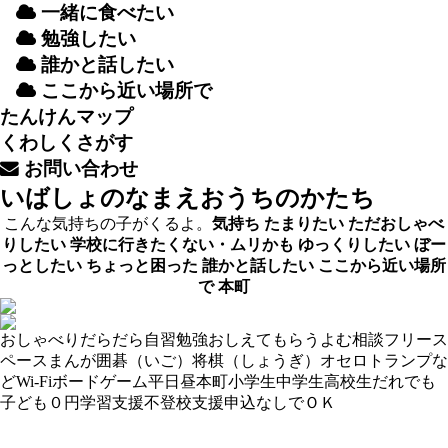
一緒
に
食
べたい
勉強
したい
誰
かと
話
したい
ここから
近
い
場所
で
たんけんマップ
くわしくさがす
お
問
い
合
わせ
いばしょのなまえ
おうちのかたち
こんな気持ちの子がくるよ。
気持ち
たまりたい
ただおしゃべ
りしたい
学校に行きたくない・ムリかも
ゆっくりしたい
ぼー
っとしたい
ちょっと困った
誰かと話したい
ここから近い場所
で
本町
おしゃべり
だらだら
自習
勉強おしえてもらう
よむ
相談
フリース
ペース
まんが
囲碁（いご）
将棋（しょうぎ）
オセロ
トランプな
ど
Wi-Fi
ボードゲーム
平日昼
本町
小学生
中学生
高校生
だれでも
子ども０円
学習支援
不登校支援
申込なしでＯＫ