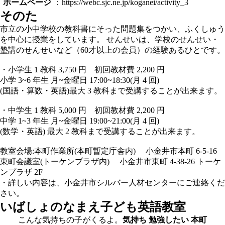
ホームページ
：https://webc.sjc.ne.jp/koganei/activity_3
そのた
市立の小中学校の教科書にそった問題集をつかい、ふくしゅう
を中心に授業をしています。 せんせいは、学校のせんせい・
塾講のせんせいなど（60才以上の会員）の経験あるひとです。
・小学生 1 教科 3,750 円 初回教材費 2,200 円
小学 3~6 年生 月~金曜日 17:00~18:30(月 4 回)
(国語・算数・英語)最大 3 教科まで受講することが出来ます。
・中学生 1 教科 5,000 円 初回教材費 2,200 円
中学 1~3 年生 月~金曜日 19:00~21:00(月 4 回)
(数学・英語) 最大 2 教科まで受講することが出来ます。
教室会場:本町作業所(本町暫定庁舎内) 小金井市本町 6-5-16
東町会議室(トーケンプラザ内) 小金井市東町 4-38-26 トーケ
ンプラザ 2F
・詳しい内容は、小金井市シルバー人材センターにご連絡くだ
さい。
いばしょのなまえ
子ども英語教室
こんな気持ちの子がくるよ。
気持ち
勉強したい
本町