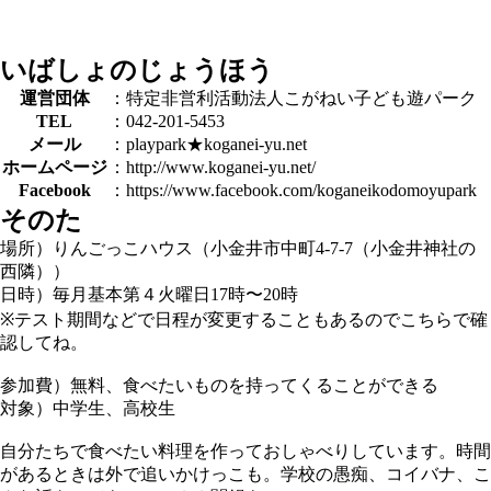
いばしょのじょうほう
運営団体
：特定非営利活動法人こがねい子ども遊パーク
TEL
：042-201-5453
メール
：playpark★koganei-yu.net
ホームページ
：http://www.koganei-yu.net/
Facebook
：https://www.facebook.com/koganeikodomoyupark
そのた
場所）りんごっこハウス（小金井市中町4-7-7（小金井神社の
西隣））
日時）毎月基本第４火曜日17時〜20時
※テスト期間などで日程が変更することもあるので
こちら
で確
認してね。
参加費）無料、食べたいものを持ってくることができる
対象）中学生、高校生
自分たちで食べたい料理を作っておしゃべりしています。時間
があるときは外で追いかけっこも。学校の愚痴、コイバナ、こ