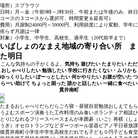
場所）スプラウツ
日時）月～金（午前9時～2時30分、午前または午後のみ、終日
コースの３コースから選択可、時間変更＆延長可）
費用）月謝制24000円～59000円、利用頻度により変動、学年に
依らず月謝は一律
対象）小学生、中学生、高校生、過卒生（20代前半まで）
いばしょのなまえ
地域の寄り合い所 ま
た明日
こんな気持ちの子がくるよ。
気持ち
遊びたい
たまりたい
ただ
おしゃべりしたい
勉強したい
学校に行きたくない・ムリかも
ゆっくりしたい
ぼーっとしたい
何かやりたい
お腹が空いた
つ
らーい助けて
ちょっと困った
誰かと話したい
一緒に食べたい
貫井南町
たまる
おしゃべり
だらだら
ごろ寝・昼寝
自習
勉強おしえてもら
う
よむ
スポーツ
演奏
うた
工作
料理
のみ食い
ボランティア
相談
ひ
とりになれる
フリースペース
まんが
本
囲碁（いご）
将棋（しょ
うぎ）
オセロ
トランプなど
ダーツ
ボール
楽器
ピアノ
平日昼
放課
後
貫井南町
小学生
中学生
高校生
だれでも
子ども０円
子ども食堂