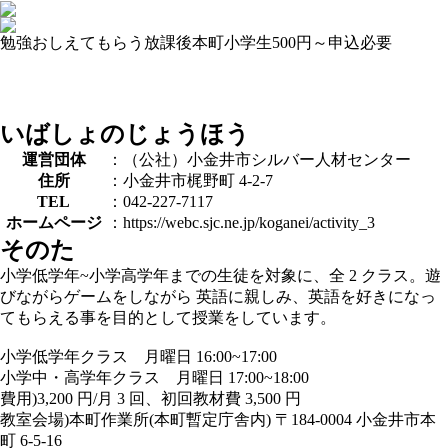
勉強おしえてもらう
放課後
本町
小学生
500円～
申込必要
いばしょのじょうほう
運営団体
：（公社）小金井市シルバー人材センター
住所
：小金井市梶野町 4-2-7
TEL
：042-227-7117
ホームページ
：https://webc.sjc.ne.jp/koganei/activity_3
そのた
小学低学年~小学高学年までの生徒を対象に、全 2 クラス。遊
びながらゲームをしながら 英語に親しみ、英語を好きになっ
てもらえる事を目的として授業をしています。
小学低学年クラス 月曜日 16:00~17:00
小学中・高学年クラス 月曜日 17:00~18:00
費用)3,200 円/月 3 回、初回教材費 3,500 円
教室会場)本町作業所(本町暫定庁舎内) 〒184-0004 小金井市本
町 6-5-16