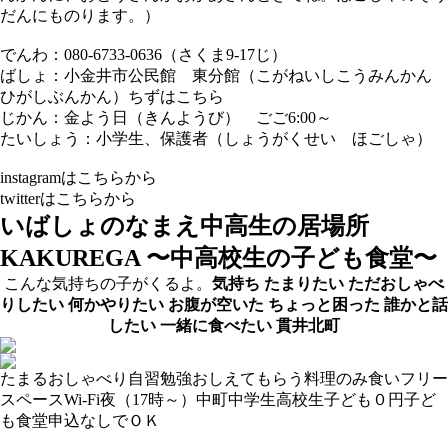
だんにものります。）
でんわ：080-6733-0636（さくま9-17じ）
ばしょ：小金井市公民館 東分館（こがねいしこうみんかん
ひがしぶんかん）
ちずはこちら
じかん：金よう日（きんようび） ごご6:00～
たいしょう：小学生、保護者（しょうがくせい ほごしゃ）
instagramは
こちらから
twitterは
こちらから
いばしょのなまえ
中⾼⽣の居場所
KAKUREGA 〜中⾼校⽣の⼦ども⾷堂〜
こんな気持ちの子がくるよ。
気持ち
たまりたい
ただおしゃべ
りしたい
何かやりたい
お腹が空いた
ちょっと困った
誰かと話
したい
一緒に食べたい
貫井北町
たまる
おしゃべり
自習
勉強おしえてもらう
料理
のみ食い
フリー
スペース
Wi-Fi
夜（17時～）
中町
中学生
高校生
子ども０円
子ど
も食堂
申込なしでＯＫ