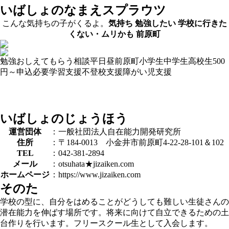
いばしょのなまえ
スプラウツ
こんな気持ちの子がくるよ。
気持ち
勉強したい
学校に行きた
くない・ムリかも
前原町
勉強おしえてもらう
相談
平日昼
前原町
小学生
中学生
高校生
500
円～
申込必要
学習支援
不登校支援
障がい児支援
いばしょのじょうほう
運営団体
：一般社団法人自在能力開発研究所
住所
：〒184-0013 小金井市前原町4-22-28-101＆102
TEL
：042-381-2894
メール
：otsuhata★jizaiken.com
ホームページ
：https://www.jizaiken.com
そのた
学校の型に、自分をはめることがどうしても難しい生徒さんの
潜在能力を伸ばす場所です。将来に向けて自立できるための土
台作りを行います。フリースクール生として入会します。