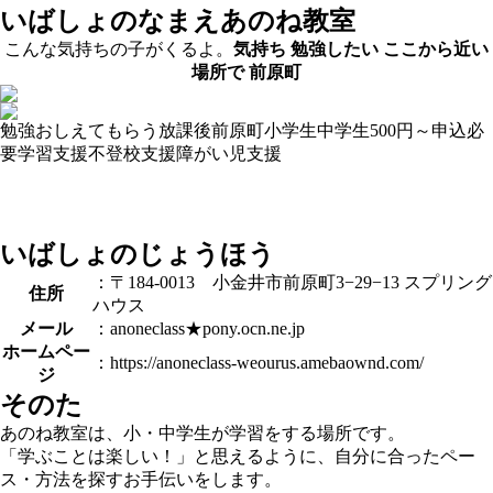
いばしょのなまえ
あのね教室
こんな気持ちの子がくるよ。
気持ち
勉強したい
ここから近い
場所で
前原町
勉強おしえてもらう
放課後
前原町
小学生
中学生
500円～
申込必
要
学習支援
不登校支援
障がい児支援
いばしょのじょうほう
：〒184-0013 小金井市前原町3−29−13 スプリング
住所
ハウス
メール
：anoneclass★pony.ocn.ne.jp
ホームペー
：https://anoneclass-weourus.amebaownd.com/
ジ
そのた
あのね教室は、小・中学生が学習をする場所です。
「学ぶことは楽しい！」と思えるように、自分に合ったペー
ス・方法を探すお手伝いをします。