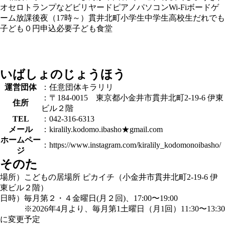
オセロ
トランプなど
ビリヤード
ピアノ
パソコン
Wi-Fi
ボードゲ
ーム
放課後
夜（17時～）
貫井北町
小学生
中学生
高校生
だれでも
子ども０円
申込必要
子ども食堂
いばしょのじょうほう
運営団体
：任意団体キラリリ
：〒184-0015 東京都小金井市貫井北町2-19-6 伊東
住所
ビル２階
TEL
：042-316-6313
メール
：kiralily.kodomo.ibasho★gmail.com
ホームペー
：https://www.instagram.com/kiralily_kodomonoibasho/
ジ
そのた
場所）こどもの居場所 ピカイチ（小金井市貫井北町2-19-6 伊
東ビル２階）
日時）毎月第２・４金曜日(月２回)、17:00〜19:00
※2026年4月より、毎月第1土曜日（月1回）11:30〜13:30
に変更予定