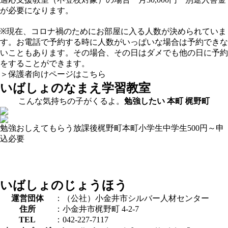
が必要になります。
※現在、コロナ禍のためにお部屋に入る人数が決められていま
す。お電話で予約する時に人数がいっぱいな場合は予約できな
いこともあります。その場合、その日はダメでも他の日に予約
をすることができます。
＞保護者向けページはこちら
いばしょのなまえ
学習教室
こんな気持ちの子がくるよ。
勉強したい
本町
梶野町
勉強おしえてもらう
放課後
梶野町
本町
小学生
中学生
500円～
申
込必要
いばしょのじょうほう
運営団体
：（公社）小金井市シルバー人材センター
住所
：小金井市梶野町 4-2-7
TEL
：042-227-7117