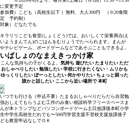
※2026年4月より、毎月第1土曜日（月1回）11:30〜13:30
に変更予定
参加費）こども（高校生以下 ）無料、大人300円 （※20食限
定 予約制）
対象）どなたでも
キラリリこども食堂(しょくどう)では、おいしくて栄養満点(え
いようまんてん)のごはんをむりょうでたべられます。まんが
やテレビゲーム、ボードゲームなどであそぶこともできるよ。
いばしょのなまえ
きっかけ家
こんな気持ちの子がくるよ。
気持ち
遊びたい
たまりたい
ただ
おしゃべりしたい
勉強したい
学校に行きたくない・ムリかも
ゆっくりしたい
ぼーっとしたい
何かやりたい
ちょっと困った
誰かと話したい
ここから近い場所で
本町
いつでも行ける（申込不要）
たまる
おしゃべり
だらだら
自習
勉
強おしえてもらう
よむ
工作
のみ食い
相談
科学
フリースペース
ま
んが
本
トランプなど
パソコン
ボードゲーム
土日
放課後
本町
小学
生
中学生
高校生
だれでも
〜500円
学習支援
不登校支援
放課後子
ども教室
申込なしでＯＫ