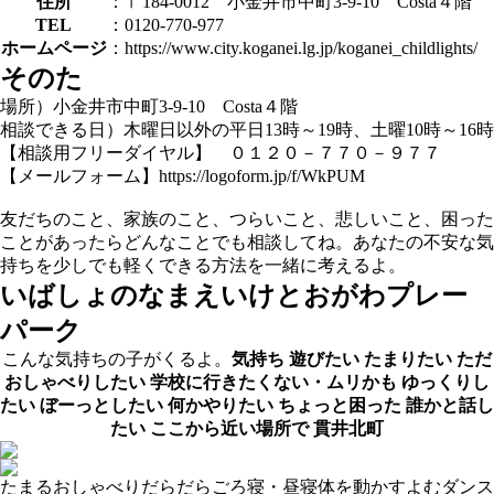
住所
：〒184-0012 小金井市中町3-9-10 Costa４階
TEL
：0120-770-977
ホームページ
：https://www.city.koganei.lg.jp/koganei_childlights/
そのた
場所）小金井市中町3-9-10 Costa４階
相談できる日）木曜日以外の平日13時～19時、土曜10時～16時
【相談用フリーダイヤル】 ０１２０－７７０－９７７
【メールフォーム】https://logoform.jp/f/WkPUM
友だちのこと、家族のこと、つらいこと、悲しいこと、困った
ことがあったらどんなことでも相談してね。あなたの不安な気
持ちを少しでも軽くできる方法を一緒に考えるよ。
いばしょのなまえ
いけとおがわプレー
パーク
こんな気持ちの子がくるよ。
気持ち
遊びたい
たまりたい
ただ
おしゃべりしたい
学校に行きたくない・ムリかも
ゆっくりし
たい
ぼーっとしたい
何かやりたい
ちょっと困った
誰かと話し
たい
ここから近い場所で
貫井北町
たまる
おしゃべり
だらだら
ごろ寝・昼寝
体を動かす
よむ
ダンス