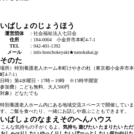
いばしょのじょうほう
運営団体
：社会福祉法人七日会
住所
：184-0004 小金井市本町4-7-1
TEL
：042-401-1392
メール
：info-honchokeyaki★nanokakai.jp
そのた
場所）特別養護老人ホーム本町けやきの杜（東京都小金井市本
町4-7-1）
日時）第4水曜日・17時～19時 ※15時半開室
参加費）こども無料、大人500円
対象）どなたでも
特別養護老人ホーム内にある地域交流スペースで開催していま
す。ご飯を食べたり、一緒にお話しや遊ぶこともできます。
いばしょのなまえ
そのへんハウス
こんな気持ちの子がくるよ。
気持ち
遊びたい
たまりたい
ただ
おしゃべりしたい
ゆっくりしたい
ぼーっとしたい
何かやりた