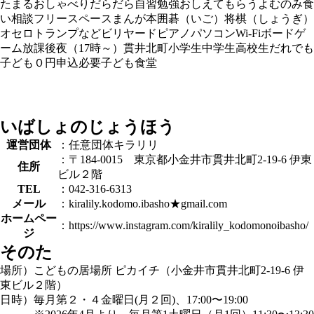
たまる
おしゃべり
だらだら
自習
勉強おしえてもらう
よむ
のみ食
い
相談
フリースペース
まんが
本
囲碁（いご）
将棋（しょうぎ）
オセロ
トランプなど
ビリヤード
ピアノ
パソコン
Wi-Fi
ボードゲ
ーム
放課後
夜（17時～）
貫井北町
小学生
中学生
高校生
だれでも
子ども０円
申込必要
子ども食堂
いばしょのじょうほう
運営団体
：任意団体キラリリ
：〒184-0015 東京都小金井市貫井北町2-19-6 伊東
住所
ビル２階
TEL
：042-316-6313
メール
：kiralily.kodomo.ibasho★gmail.com
ホームペー
：https://www.instagram.com/kiralily_kodomonoibasho/
ジ
そのた
場所）こどもの居場所 ピカイチ（小金井市貫井北町2-19-6 伊
東ビル２階）
日時）毎月第２・４金曜日(月２回)、17:00〜19:00