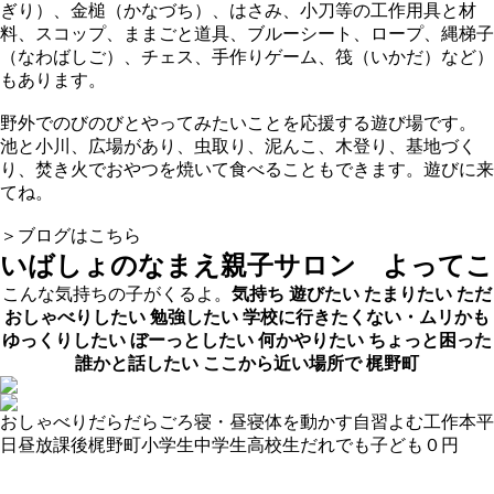
ぎり）、金槌（かなづち）、はさみ、小刀等の工作用具と材
料、スコップ、ままごと道具、ブルーシート、ロープ、縄梯子
（なわばしご）、チェス、手作りゲーム、筏（いかだ）など）
もあります。
野外でのびのびとやってみたいことを応援する遊び場です。
池と小川、広場があり、虫取り、泥んこ、木登り、基地づく
り、焚き火でおやつを焼いて食べることもできます。遊びに来
てね。
＞ブログはこちら
いばしょのなまえ
親子サロン よってこ
こんな気持ちの子がくるよ。
気持ち
遊びたい
たまりたい
ただ
おしゃべりしたい
勉強したい
学校に行きたくない・ムリかも
ゆっくりしたい
ぼーっとしたい
何かやりたい
ちょっと困った
誰かと話したい
ここから近い場所で
梶野町
おしゃべり
だらだら
ごろ寝・昼寝
体を動かす
自習
よむ
工作
本
平
日昼
放課後
梶野町
小学生
中学生
高校生
だれでも
子ども０円