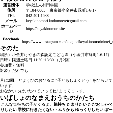
運営団体
：学校法人村田学園
住所
：〒184-0003 東京都小金井市緑町1-6-17
TEL
：042-401-1638
メール
：keyakinomori.kodomoen★gmail.com
ホームペー
：https://keyakinomori.site
ジ
：
Facebook
https://www.instagram.com/koganeikeyakinomorinintei_/
そのた
場所）小金井けやきの森認定こども園（小金井市緑町1-6-17）
日時）隔週土曜日 11:30~13:30 （月2回）
参加費）無料
対象）だれでも
月に2回、どようびのおひるに “子どもしょくどう” をひらいて
います。
おなかいっぱいたべていってね! まってま～す。
いばしょのなまえ
おうちのかたち
こんな気持ちの子がくるよ。
気持ち
たまりたい
ただおしゃべ
りしたい
学校に行きたくない・ムリかも
ゆっくりしたい
ぼー