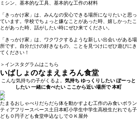
ミシン、基本的な工具、基本的な工作の材料
「きっかけ家」は、みんなの安心できる場所になりたいと思っ
ています。学校でちょっと嫌なことがあった時、嬉しかったこ
とがあった時、話がしたい時にぜひ来てください。
「きっかけ家」は、ワクワクするような新しい出会いがある場
所です。自分だけの好きなもの、ことを見つけにぜひ遊びにき
てください！
＞インスタグラムはこちら
いばしょのなまえ
まろん食堂
こんな気持ちの子がくるよ。
気持ち
ゆっくりしたい
ぼーっと
したい
一緒に食べたい
ここから近い場所で
本町
たまる
おしゃべり
だらだら
体を動かす
よむ
工作
のみ食い
ボラン
ティア
フリースペース
土日
本町
小学生
中学生
高校生
だれでも
子
ども０円
子ども食堂
申込なしでＯＫ
屋外