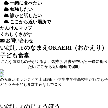
一緒
に
食
べたい
勉強
したい
誰
かと
話
したい
ここから
近
い
場所
で
たんけんマップ
くわしくさがす
お
問
い
合
わせ
いばしょのなまえ
OKAERI（おかえり）
子ども食堂
こんな気持ちの子がくるよ。
気持ち
お腹が空いた
一緒に食べ
たい
ここから近い場所で
緑町
のみ食い
ボランティア
土日
緑町
小学生
中学生
高校生
だれでも
子
ども０円
子ども食堂
申込なしでＯＫ
いばしょのじょうほう