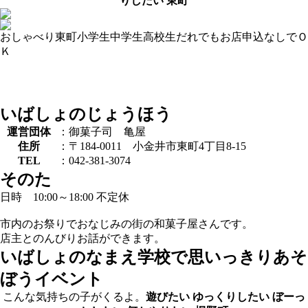
りしたい
東町
おしゃべり
東町
小学生
中学生
高校生
だれでも
お店
申込なしでＯ
Ｋ
いばしょのじょうほう
運営団体
：御菓子司 亀屋
住所
：〒184-0011 小金井市東町4丁目8-15
TEL
：042-381-3074
そのた
日時 10:00～18:00 不定休
市内のお祭りでおなじみの街の和菓子屋さんです。
店主とのんびりお話ができます。
いばしょのなまえ
学校で思いっきりあそ
ぼうイベント
こんな気持ちの子がくるよ。
遊びたい
ゆっくりしたい
ぼーっ