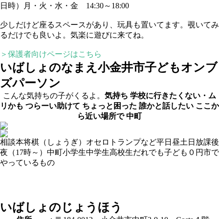
日時）月・火・水・金 14:30～18:00
少しだけど座るスペースがあり、玩具も置いてます。覗いてみ
るだけでも良いよ。気楽に遊びに来てね。
＞保護者向けページはこちら
いばしょのなまえ
小金井市子どもオンブ
ズパーソン
こんな気持ちの子がくるよ。
気持ち
学校に行きたくない・ム
リかも
つらーい助けて
ちょっと困った
誰かと話したい
ここか
ら近い場所で
中町
相談
本
将棋（しょうぎ）
オセロ
トランプなど
平日昼
土日
放課後
夜（17時～）
中町
小学生
中学生
高校生
だれでも
子ども０円
市で
やっているもの
いばしょのじょうほう