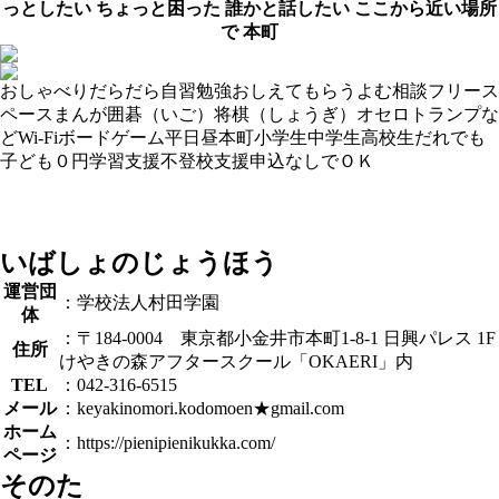
っとしたい
ちょっと困った
誰かと話したい
ここから近い場所
で
本町
おしゃべり
だらだら
自習
勉強おしえてもらう
よむ
相談
フリース
ペース
まんが
囲碁（いご）
将棋（しょうぎ）
オセロ
トランプな
ど
Wi-Fi
ボードゲーム
平日昼
本町
小学生
中学生
高校生
だれでも
子ども０円
学習支援
不登校支援
申込なしでＯＫ
いばしょのじょうほう
運営団
：学校法人村田学園
体
：〒184-0004 東京都小金井市本町1-8-1 日興パレス 1F
住所
けやきの森アフタースクール「OKAERI」内
TEL
：042-316-6515
メール
：keyakinomori.kodomoen★gmail.com
ホーム
：https://pienipienikukka.com/
ページ
そのた