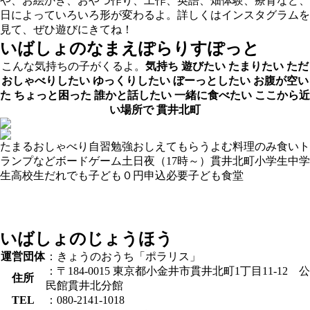
や、お絵かき、おやつ作り、工作、英語、畑体験、療育など、
日によっていろいろ形が変わるよ。詳しくはインスタグラムを
見て、ぜひ遊びにきてね！
いばしょのなまえ
ぽらりすぽっと
こんな気持ちの子がくるよ。
気持ち
遊びたい
たまりたい
ただ
おしゃべりしたい
ゆっくりしたい
ぼーっとしたい
お腹が空い
た
ちょっと困った
誰かと話したい
一緒に食べたい
ここから近
い場所で
貫井北町
たまる
おしゃべり
自習
勉強おしえてもらう
よむ
料理
のみ食い
ト
ランプなど
ボードゲーム
土日
夜（17時～）
貫井北町
小学生
中学
生
高校生
だれでも
子ども０円
申込必要
子ども食堂
いばしょのじょうほう
運営団体
：きょうのおうち「ポラリス」
：〒184-0015 東京都小金井市貫井北町1丁目11-12 公
住所
民館貫井北分館
TEL
：080-2141-1018