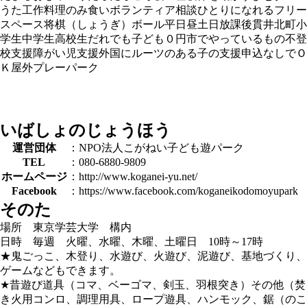
うた
工作
料理
のみ食い
ボランティア
相談
ひとりになれる
フリー
スペース
将棋（しょうぎ）
ボール
平日昼
土日
放課後
貫井北町
小
学生
中学生
高校生
だれでも
子ども０円
市でやっているもの
不登
校支援
障がい児支援
外国にルーツのある子の支援
申込なしでＯ
Ｋ
屋外
プレーパーク
いばしょのじょうほう
運営団体
：NPO法人こがねい子ども遊パーク
TEL
：080-6880-9809
ホームページ
：http://www.koganei-yu.net/
Facebook
：https://www.facebook.com/koganeikodomoyupark
そのた
場所 東京学芸大学 構内
日時 毎週 火曜、水曜、木曜、土曜日 10時～17時
★鬼ごっこ、木登り、水遊び、火遊び、泥遊び、基地づくり、
ゲームなどもできます。
★昔遊び道具（コマ、ベーゴマ、剣玉、羽根突き）その他（焚
き火用コンロ、調理用具、ロープ遊具、ハンモック、鋸（のこ