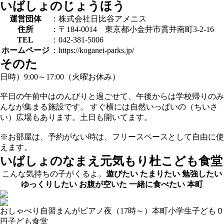
いばしょのじょうほう
運営団体
：株式会社日比谷アメニス
住所
：〒184-0014 東京都小金井市貫井南町3-2-16
TEL
：042-381-5006
ホームページ
：https://koganei-parks.jp/
そのた
日時）9:00～17:00（火曜お休み）
平日の午前中はのんびりと過ごせて、午後からは学校帰りのみ
んなが集まる施設です。 すぐ横には自然いっぱいの（ちいさ
い）広場もあります。土日も開いてます。
※お部屋は、予約がない時は、フリースペースとして自由に使
えます。
いばしょのなまえ
元気もり杜こども食堂
こんな気持ちの子がくるよ。
遊びたい
たまりたい
勉強したい
ゆっくりしたい
お腹が空いた
一緒に食べたい
本町
おしゃべり
自習
まんが
ピアノ
夜（17時～）
本町
小学生
子ども０
円
子ども食堂