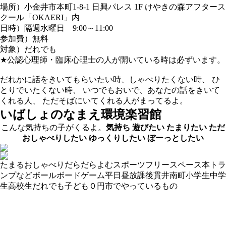
場所）小金井市本町1-8-1 日興パレス 1F けやきの森アフタース
クール「OKAERI」内
日時）隔週水曜日 9:00～11:00
参加費）無料
対象）だれでも
★公認心理師・臨床心理士の人が開いている時は必ずいます。
だれかに話をきいてもらいたい時、しゃべりたくない時、 ひ
とりでいたくない時、 いつでもおいで、あなたの話をきいて
くれる人、 ただそばにいてくれる人がまってるよ。
いばしょのなまえ
環境楽習館
こんな気持ちの子がくるよ。
気持ち
遊びたい
たまりたい
ただ
おしゃべりしたい
ゆっくりしたい
ぼーっとしたい
たまる
おしゃべり
だらだら
よむ
スポーツ
フリースペース
本
トラ
ンプなど
ボール
ボードゲーム
平日昼
放課後
貫井南町
小学生
中学
生
高校生
だれでも
子ども０円
市でやっているもの