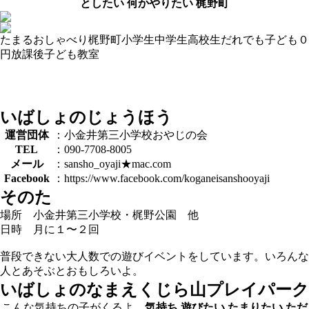
としたい
何かやりたい
梶野町
たまる
おしゃべり
梶野町
小学生
中学生
高校生
だれでも
子ども０
円
放課後子ども教室
いばしょのじょうほう
運営団体
：小金井第三小学校おやじの会
TEL
：090-7708-8005
メール
：sansho_oyaji★mac.com
Facebook
：https://www.facebook.com/koganeisanshooyaji
そのた
場所 小金井第三小学校・梶野公園 他
日時 月に１〜２回
普段できない大人数での遊びイベントをしています。いろんな
人とあそぶとおもしろいよ。
いばしょのなまえ
くじら山プレイパーク
こんな気持ちの子がくるよ。
気持ち
遊びたい
たまりたい
ただ