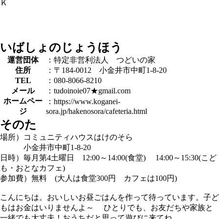
Ｋ
いばしょのじょうほう
運営団体
：特定非営利法人 つどいの家
住所
：〒184-0012 小金井市中町1-8-20
TEL
：080-8066-8210
メール
：tudoinoie07★gmail.com
ホームペー
：https://www.koganei-
ジ
sora.jp/hakenosora/cafeteria.html
そのた
場所）コミュニティハウスはけのそら
小金井市中町1-8-20
日時）毎月第4土曜日 12:00～14:00(食堂) 14:00～15:30(こど
も・おとなカフェ)
参加費）無料 (大人は食堂300円 カフェは100円)
こんにちは。おいしいお昼ごはんを作って待っています。子ど
もはお金はいりませんよ～ ひとりでも、お友だちや家族と
一緒でも大丈夫！おうちだと思って遊びに来てね。