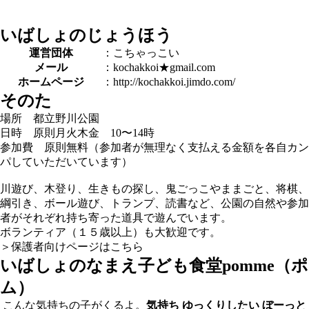
いばしょのじょうほう
運営団体
：こちゃっこい
メール
：kochakkoi★gmail.com
ホームページ
：http://kochakkoi.jimdo.com/
そのた
場所 都立野川公園
日時 原則月火木金 10〜14時
参加費 原則無料（参加者が無理なく支払える金額を各自カン
パしていただいています）
川遊び、木登り、生きもの探し、鬼ごっこやままごと、将棋、
綱引き、ボール遊び、トランプ、読書など、公園の自然や参加
者がそれぞれ持ち寄った道具で遊んでいます。
ボランティア（１５歳以上）も大歓迎です。
＞保護者向けページはこちら
いばしょのなまえ
子ども食堂pomme（ポ
ム）
こんな気持ちの子がくるよ。
気持ち
ゆっくりしたい
ぼーっと