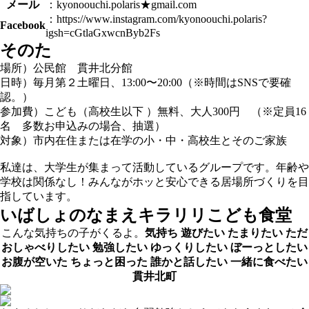
メール
：kyonoouchi.polaris★gmail.com
：https://www.instagram.com/kyonoouchi.polaris?
Facebook
igsh=cGtlaGxwcnByb2Fs
そのた
場所）公民館 貫井北分館
日時）毎月第２土曜日、13:00〜20:00（※時間はSNSで要確
認。）
参加費）こども（高校生以下 ）無料、大人300円 （※定員16
名 多数お申込みの場合、抽選）
対象）市内在住または在学の小・中・高校生とそのご家族
私達は、大学生が集まって活動しているグループです。年齢や
学校は関係なし！みんながホッと安心できる居場所づくりを目
指しています。
いばしょのなまえ
キラリリこども食堂
こんな気持ちの子がくるよ。
気持ち
遊びたい
たまりたい
ただ
おしゃべりしたい
勉強したい
ゆっくりしたい
ぼーっとしたい
お腹が空いた
ちょっと困った
誰かと話したい
一緒に食べたい
貫井北町