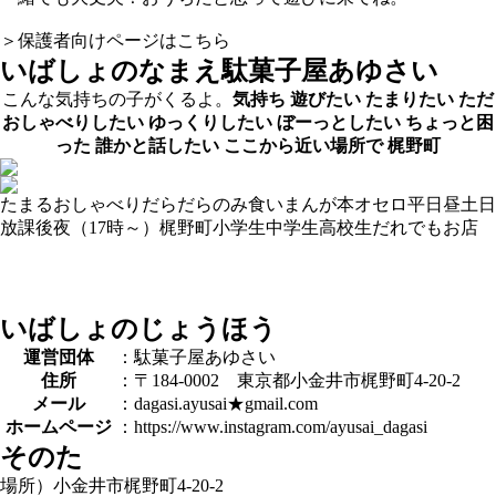
＞保護者向けページはこちら
いばしょのなまえ
駄菓子屋あゆさい
こんな気持ちの子がくるよ。
気持ち
遊びたい
たまりたい
ただ
おしゃべりしたい
ゆっくりしたい
ぼーっとしたい
ちょっと困
った
誰かと話したい
ここから近い場所で
梶野町
たまる
おしゃべり
だらだら
のみ食い
まんが
本
オセロ
平日昼
土日
放課後
夜（17時～）
梶野町
小学生
中学生
高校生
だれでも
お店
いばしょのじょうほう
運営団体
：駄菓子屋あゆさい
住所
：〒184-0002 東京都小金井市梶野町4-20-2
メール
：dagasi.ayusai★gmail.com
ホームページ
：https://www.instagram.com/ayusai_dagasi
そのた
場所）小金井市梶野町4-20-2