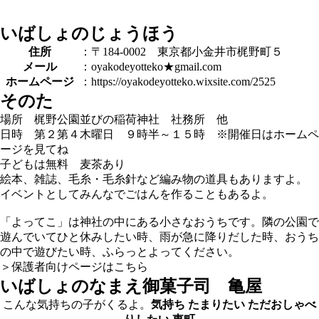
いばしょのじょうほう
住所
：〒184-0002 東京都小金井市梶野町５
メール
：oyakodeyotteko★gmail.com
ホームページ
：https://oyakodeyotteko.wixsite.com/2525
そのた
場所 梶野公園並びの稲荷神社 社務所 他
日時 第２第４木曜日 ９時半～１５時 ※開催日はホームペ
ージを見てね
子どもは無料 麦茶あり
絵本、雑誌、毛糸・毛糸針など編み物の道具もありますよ。
イベントとしてみんなでごはんを作ることもあるよ。
「よってこ」は神社の中にある小さなおうちです。隣の公園で
遊んでいてひと休みしたい時、雨が急に降りだした時、おうち
の中で遊びたい時、ふらっとよってください。
＞保護者向けページはこちら
いばしょのなまえ
御菓子司 亀屋
こんな気持ちの子がくるよ。
気持ち
たまりたい
ただおしゃべ