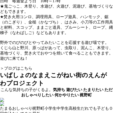
日時 毎週金よう日 10時～17時
★鬼ごっこ、木登り、水遊び、火遊び、泥遊び、基地づくりな
どもできます。
★焚き火用コンロ、調理用具、ロープ遊具、ハンモック、鋸
（のこぎり）、金槌（かなづち）、はさみ、小刀等の工作用具
と材料、スコップ、ままごと道具、ブルーシート、ロープ、縄
梯子（なわばしご）などもあります。
野外でのびのびとやってみたいことを応援する遊び場です。
くじら山と野川、原っぱがあって、虫取り、泥んこ、木登り、
基地づくり、焚き火でおやつを焼いて食べることもできます。
遊びに来てね！
＞ブログはこちら
いばしょのなまえ
こがねい街のえんが
わプロジェクト
こんな気持ちの子がくるよ。
気持ち
遊びたい
たまりたい
ただ
おしゃべりしたい
何かやりたい
梶野町
たまる
おしゃべり
梶野町
小学生
中学生
高校生
だれでも
子ども０