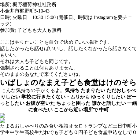
場所) 梶野稲荷神社社務所
小金井市梶野町5-10-43
日時) 火曜日 10:30-15:00 (開催日、時間は
Instagram
を要チェ
ック)
参加費) 子どもも大人も無料
ここはやりたいことを自分で決めていい場所です。
話したかったら話せばいいし、話したくなかったら話さなくて
もいい。
それは大人も子どもも同じです。
強制されることは何もありません。
そのままのあなたで来てくださいね。
いばしょのなまえ
子ども食堂はけのそら
こんな気持ちの子がくるよ。
気持ち
たまりたい
ただおしゃべ
りしたい
学校に行きたくない・ムリかも
ゆっくりしたい
ぼー
っとしたい
お腹が空いた
ちょっと困った
誰かと話したい
一緒
に食べたい
ここから近い場所で
中町
たまる
おしゃべり
のみ食い
相談
オセロ
トランプなど
土日
中町
小
学生
中学生
高校生
だれでも
子ども０円
子ども食堂
申込なしでＯ