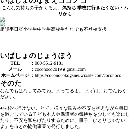
いばしょのなまえ
ココノコ
こんな気持ちの子がくるよ。
気持ち
学校に行きたくない・ム
リかも
相談
平日昼
小学生
中学生
高校生
だれでも
不登校支援
いばしょのじょうほう
TEL
：080-5512-9181
メール
：coconoco2019★gmail.com
ホームページ
：https://coconocokoganei.wixsite.com/coconoco
そのた
なんでもはなしてみてね。まってるよ。 まずは、おでんわく
ださい。
●学校へ行けないことで、様々な悩みや不安を抱えながら毎日
を過ごしている子ども本人や保護者の気持ちを少しでも楽にし
たり、不安を和らげたりするために、冊子「ひとりじゃない
よ」を市との協働事業で発行しました。