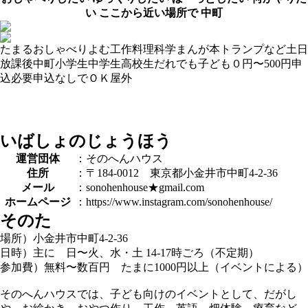
い
ここから近い場所で
中町
たまる
おしゃべり
よむ
工作
料理
科学
まんが
本
トランプなど
土日
放課後
中町
小学生
中学生
高校生
だれでも
子ども０円
〜500円
申
込必要
申込なしでＯＫ
屋外
いばしょのじょうほう
運営団体
：そのへんハウス
住所
：〒184-0012 東京都小金井市中町4-2-36
メール
：sonohenhouse★gmail.com
ホームページ
：https://www.instagram.com/sonohenhouse/
そのた
場所）小金井市中町4-2-36
日時）主に 日〜火、水・土 14-17時ごろ（不定期）
参加費）無料〜数百円 たまに1000円以上（イベントによる）
そのへんハウスでは、子ども向けのイベントとして、だがし