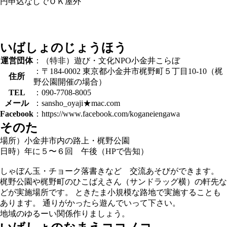
円
申込なしでＯＫ
屋外
いばしょのじょうほう
運営団体
：（特非）遊び・文化NPO小金井こらぼ
：〒184-0002 東京都小金井市梶野町５丁目10-10（梶
住所
野公園開催の場合）
TEL
：090-7708-8005
メール
：sansho_oyaji★mac.com
Facebook
：https://www.facebook.com/koganeiengawa
そのた
場所）小金井市内の路上・梶野公園
日時）年に５〜６回 午後（HPで告知）
しゃぼん玉・チョーク落書きなど 交流あそびができます。
梶野公園や梶野町のひこばえさん（サンドラッグ横）の軒先な
どが実施場所です。 ときたま小規模な路地で実施することも
あります。 通りがかったら遊んでいって下さい。
地域のゆるーい関係作りましょう。