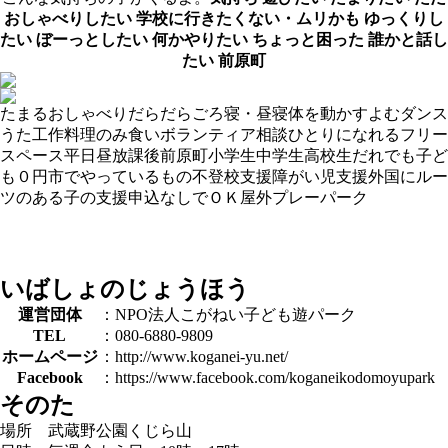
おしゃべりしたい
学校に行きたくない・ムリかも
ゆっくりし
たい
ぼーっとしたい
何かやりたい
ちょっと困った
誰かと話し
たい
前原町
たまる
おしゃべり
だらだら
ごろ寝・昼寝
体を動かす
よむ
ダンス
うた
工作
料理
のみ食い
ボランティア
相談
ひとりになれる
フリー
スペース
平日昼
放課後
前原町
小学生
中学生
高校生
だれでも
子ど
も０円
市でやっているもの
不登校支援
障がい児支援
外国にルー
ツのある子の支援
申込なしでＯＫ
屋外
プレーパーク
いばしょのじょうほう
運営団体
：NPO法人こがねい子ども遊パーク
TEL
：080-6880-9809
ホームページ
：http://www.koganei-yu.net/
Facebook
：https://www.facebook.com/koganeikodomoyupark
そのた
場所 武蔵野公園くじら山