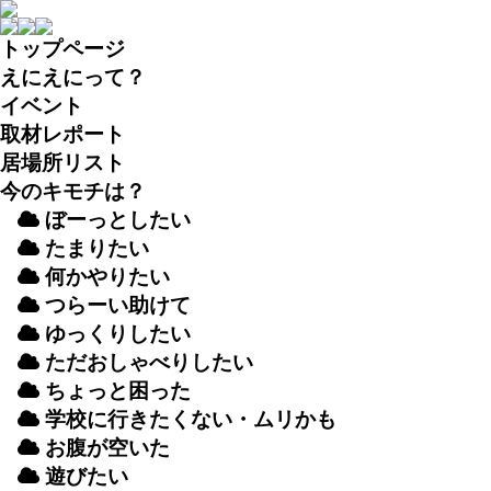
トップページ
えにえにって？
イベント
取材
レポート
居場所
リスト
今のキモチは？
ぼーっとしたい
たまりたい
何かやりたい
つらーい
助
けて
ゆっくりしたい
ただおしゃべりしたい
ちょっと
困
った
学校
に
行
きたくない・ムリかも
お
腹
が
空
いた
遊
びたい