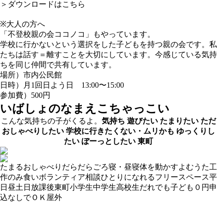
＞ダウンロードはこちら
※大人の方へ
「不登校親の会ココノコ」もやっています。
学校に行かないという選択をした子どもを持つ親の会です。私
たちは話す＝離すことを大切にしています。今感じている気持
ちを同じ仲間で共有しています。
場所）市内公民館
日時）月1回日よう日 13:00〜15:00
参加費）500円
いばしょのなまえ
こちゃっこい
こんな気持ちの子がくるよ。
気持ち
遊びたい
たまりたい
ただ
おしゃべりしたい
学校に行きたくない・ムリかも
ゆっくりし
たい
ぼーっとしたい
東町
たまる
おしゃべり
だらだら
ごろ寝・昼寝
体を動かす
よむ
うた
工
作
のみ食い
ボランティア
相談
ひとりになれる
フリースペース
平
日昼
土日
放課後
東町
小学生
中学生
高校生
だれでも
子ども０円
申
込なしでＯＫ
屋外