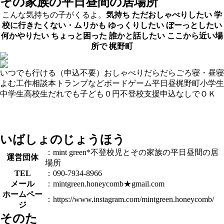
その家族の平日昼間の居場所
こんな気持ちの子がくるよ。
気持ち
ただおしゃべりしたい
学
校に行きたくない・ムリかも
ゆっくりしたい
ぼーっとしたい
何かやりたい
ちょっと困った
誰かと話したい
ここから近い場
所で
梶野町
いつでも行ける（申込不要）
おしゃべり
だらだら
ごろ寝・昼寝
よむ
工作
相談
本
トランプなど
ボードゲーム
平日昼
梶野町
小学生
中学生
高校生
だれでも
子ども０円
不登校支援
申込なしでＯＫ
いばしょのじょうほう
：mint green*不登校児とその家族の平日昼間の居
運営団体
場所
TEL
：090-7934-8966
メール
：mintgreen.honeycomb★gmail.com
ホームペー
：https://www.instagram.com/mintgreen.honeycomb/
ジ
そのた