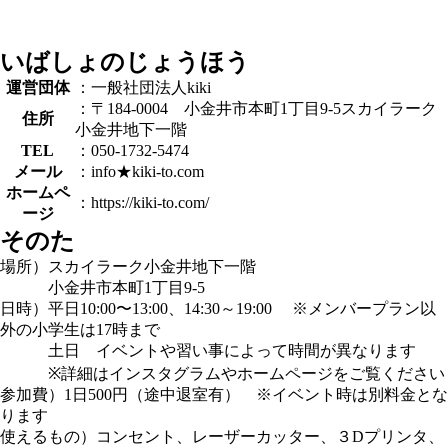
いばしょのじょうほう
運営団体
：一般社団法人kiki
：〒184-0004 小金井市本町1丁目9-5スカイラーク
住所
小金井地下一階
TEL
：050-1732-5474
メール
：info★kiki-to.com
ホームペ
：https://kiki-to.com/
ージ
そのた
場所）スカイラーク小金井地下一階
小金井市本町1丁目9-5
日時）平日10:00〜13:00、14:30～19:00 ※メンバープラン以
外の小学生は17時まで
土日 イベントや習い事によって時間が異なります
※詳細はインスタグラムやホームページをご覧ください
参加費）1日500円（途中退室有） ※イベント時は別料金とな
ります
使えるもの）コンセント、レーザーカッター、３Dプリンタ、