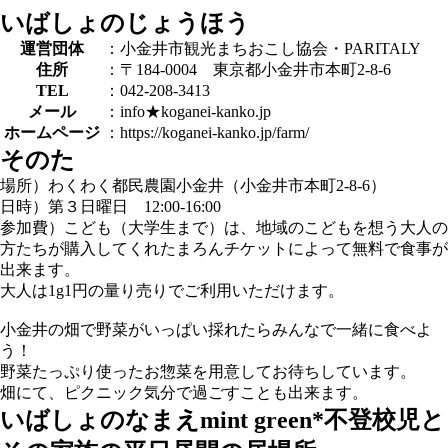
いばしょのじょうほう
運営団体
：小金井市観光まちおこし協会・PARITALY
住所
：〒184-0004 東京都小金井市本町2-8-6
TEL
：042-208-3413
メール
：info★koganei-kanko.jp
ホームページ
：https://koganei-kanko.jp/farm/
そのた
場所）わくわく都民農園小金井（小金井市本町2-8-6）
日時）第３日曜日 12:00-16:00
参加費）こども（大学生まで）は、地域のこどもを想う大人の
方たちが購入してくれたまろんチケットによって無料で食事が
出来ます。
大人は1g1円の量り売りでご利用いただけます。
小金井の畑で野菜がいっぱい採れたらみんなで一緒に食べよ
う！
野菜たっぷり使ったお惣菜を用意してお待ちしています。
畑にて、ピクニック気分で過ごすことも出来ます。
いばしょのなまえ
mint green*不登校児と