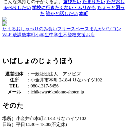
こんな気持ちの子がくるよ。
遊びたい
たまりたい
ただおし
ゃべりしたい
学校に行きたくない・ムリかも
ちょっと困っ
た
誰かと話したい
本町
たまる
おしゃべり
のみ食い
フリースペース
まんが
パソコン
Wi-Fi
放課後
本町
小学生
中学生
不登校支援
お店
いばしょのじょうほう
運営団体
：一般社団法人 アソビズ
住所
：小金井市本町 2-18-4 りなハイツ102
TEL
：080-1317-5456
メール
：ichikawa★kodomo-shoten.jp
そのた
場所）小金井市本町2-18-4 りなハイツ102
日時）平日14:30～18:00(不定休)