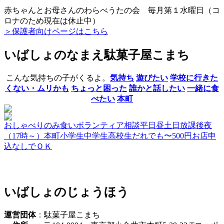
赤ちゃんとお母さんのわらべうたの会 毎月第１水曜日（コ
ロナのため現在は休止中）
＞保護者向けページはこちら
いばしょのなまえ
駄菓子屋こまち
こんな気持ちの子がくるよ。
気持ち
遊びたい
学校に行きた
くない・ムリかも
ちょっと困った
誰かと話したい
一緒に食
べたい
本町
おしゃべり
のみ食い
ボランティア
相談
平日昼
土日
放課後
夜
（17時～）
本町
小学生
中学生
高校生
だれでも
〜500円
お店
申
込なしでＯＫ
いばしょのじょうほう
運営団体
：駄菓子屋こまち