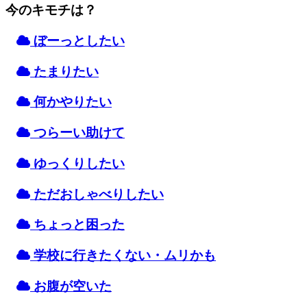
今のキモチは？
ぼーっとしたい
たまりたい
何かやりたい
つらーい
助
けて
ゆっくりしたい
ただおしゃべりしたい
ちょっと
困
った
学校
に
行
きたくない・ムリかも
お
腹
が
空
いた