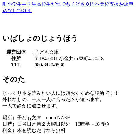
町
小学生
中学生
高校生
だれでも
子ども０円
不登校支援
お店
申
込なしでＯＫ
いばしょのじょうほう
運営団体
：子ども文庫
住所
：〒184-0011 小金井市東町4-20-18
TEL
：080-3429-9530
そのた
じっくり本を読みたい人には超おすすめな場所です！
外れなしの、一人一人に合った本が選べます。
一人で静かに過ごせます。
場所）子ども文庫 upon NASH
日時）日曜日と第２火曜日以外 10時半～18時頃
料金）本を読むだけなら無料