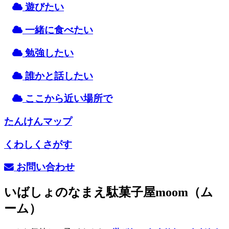
遊
びたい
一緒
に
食
べたい
勉強
したい
誰
かと
話
したい
ここから
近
い
場所
で
たんけんマップ
くわしくさがす
お
問
い
合
わせ
いばしょのなまえ
駄菓子屋moom（ム
ーム）