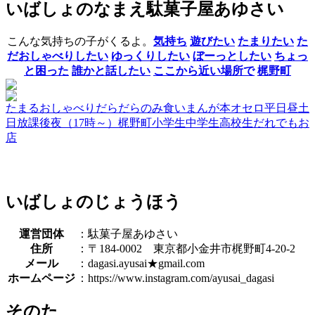
いばしょのなまえ
駄菓子屋あゆさい
こんな気持ちの子がくるよ。
気持ち
遊びたい
たまりたい
た
だおしゃべりしたい
ゆっくりしたい
ぼーっとしたい
ちょっ
と困った
誰かと話したい
ここから近い場所で
梶野町
たまる
おしゃべり
だらだら
のみ食い
まんが
本
オセロ
平日昼
土
日
放課後
夜（17時～）
梶野町
小学生
中学生
高校生
だれでも
お
店
いばしょのじょうほう
運営団体
：駄菓子屋あゆさい
住所
：〒184-0002 東京都小金井市梶野町4-20-2
メール
：dagasi.ayusai★gmail.com
ホームページ
：https://www.instagram.com/ayusai_dagasi
そのた