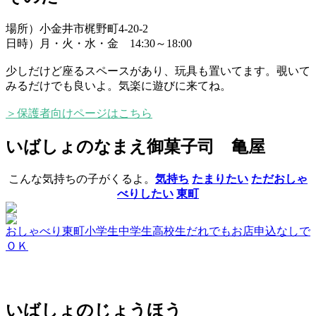
場所）小金井市梶野町4-20-2
日時）月・火・水・金 14:30～18:00
少しだけど座るスペースがあり、玩具も置いてます。覗いて
みるだけでも良いよ。気楽に遊びに来てね。
＞保護者向けページはこちら
いばしょのなまえ
御菓子司 亀屋
こんな気持ちの子がくるよ。
気持ち
たまりたい
ただおしゃ
べりしたい
東町
おしゃべり
東町
小学生
中学生
高校生
だれでも
お店
申込なしで
ＯＫ
いばしょのじょうほう