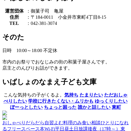
運営団体
：御菓子司 亀屋
住所
：〒184-0011 小金井市東町4丁目8-15
TEL
：042-381-3074
そのた
日時 10:00～18:00 不定休
市内のお祭りでおなじみの街の和菓子屋さんです。
店主とのんびりお話ができます。
いばしょのなまえ
子ども文庫
こんな気持ちの子がくるよ。
気持ち
たまりたい
ただおしゃ
べりしたい
学校に行きたくない・ムリかも
ゆっくりしたい
ぼーっとしたい
ちょっと困った
誰かと話したい
東町
おしゃべり
だらだら
自習
よむ
料理
のみ食い
相談
ひとりになれ
る
フリースペース
本
Wi-Fi
平日昼
土日
放課後
夜（17時～）
東