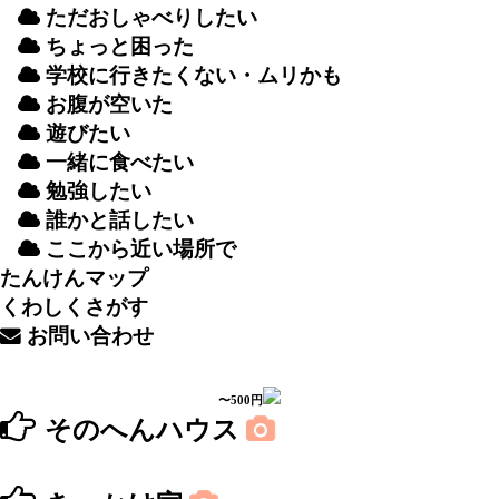
ただおしゃべりしたい
ちょっと
困
った
学校
に
行
きたくない・ムリかも
お
腹
が
空
いた
遊
びたい
一緒
に
食
べたい
勉強
したい
誰
かと
話
したい
ここから
近
い
場所
で
たんけんマップ
くわしくさがす
お
問
い
合
わせ
〜500円
そのへんハウス