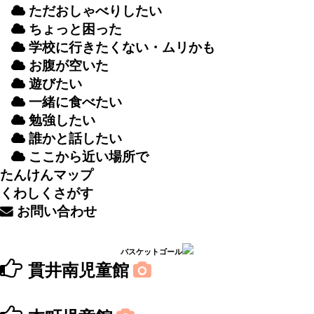
ただおしゃべりしたい
ちょっと
困
った
学校
に
行
きたくない・ムリかも
お
腹
が
空
いた
遊
びたい
一緒
に
食
べたい
勉強
したい
誰
かと
話
したい
ここから
近
い
場所
で
たんけんマップ
くわしくさがす
お
問
い
合
わせ
バスケットゴール
貫井南児童館