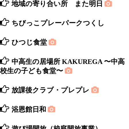
地域の寄り合い所 また明日
ちびっこプレーパークつくし
ひつじ食堂
中⾼⽣の居場所 KAKUREGA 〜中⾼
校⽣の⼦ども⾷堂〜
放課後クラブ・プレプレ
浴恩館日和
遊び場開放（校庭開放事業）