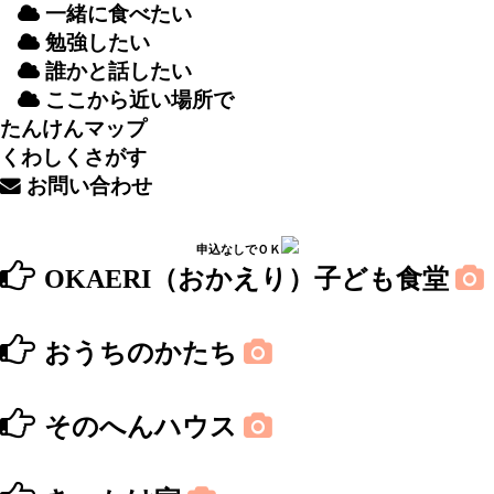
一緒
に
食
べたい
勉強
したい
誰
かと
話
したい
ここから
近
い
場所
で
たんけんマップ
くわしくさがす
お
問
い
合
わせ
申込なしでＯＫ
OKAERI（おかえり）子ども食堂
おうちのかたち
そのへんハウス