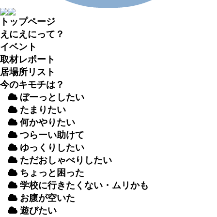
トップページ
えにえにって？
イベント
取材
レポート
居場所
リスト
今のキモチは？
ぼーっとしたい
たまりたい
何かやりたい
つらーい
助
けて
ゆっくりしたい
ただおしゃべりしたい
ちょっと
困
った
学校
に
行
きたくない・ムリかも
お
腹
が
空
いた
遊
びたい