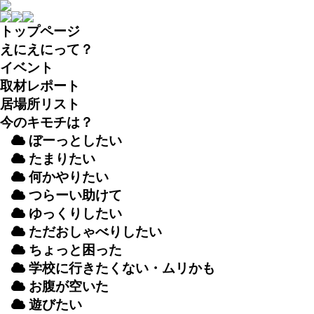
トップページ
えにえにって？
イベント
取材
レポート
居場所
リスト
今のキモチは？
ぼーっとしたい
たまりたい
何かやりたい
つらーい
助
けて
ゆっくりしたい
ただおしゃべりしたい
ちょっと
困
った
学校
に
行
きたくない・ムリかも
お
腹
が
空
いた
遊
びたい