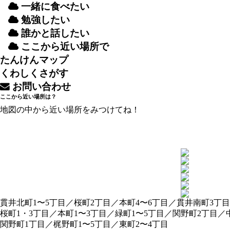
一緒
に
食
べたい
勉強
したい
誰
かと
話
したい
ここから
近
い
場所
で
たんけんマップ
くわしくさがす
お
問
い
合
わせ
ここから
近
い
場所
は？
地図
の
中
から
近
い
場所
をみつけてね！
貫井北町1〜5丁目／桜町2丁目／本町4〜6丁目／貫井南町3丁目
桜町1・3丁目／本町1〜3丁目／緑町1〜5丁目／関野町2丁目／
関野町1丁目／梶野町1〜5丁目／東町2〜4丁目